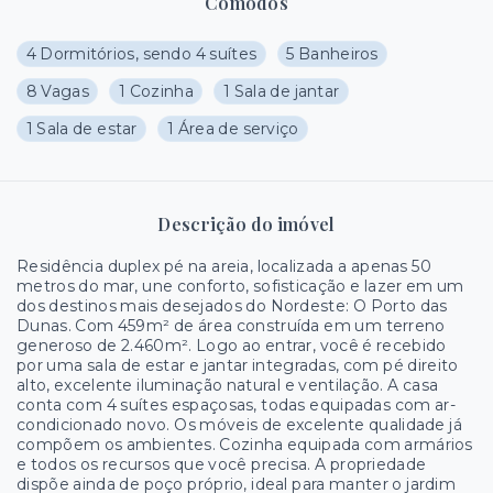
Cômodos
4 Dormitórios, sendo 4 suítes
5 Banheiros
8 Vagas
1 Cozinha
1 Sala de jantar
1 Sala de estar
1 Área de serviço
Descrição do imóvel
Residência duplex pé na areia, localizada a apenas 50
metros do mar, une conforto, sofisticação e lazer em um
dos destinos mais desejados do Nordeste: O Porto das
Dunas. Com 459m² de área construída em um terreno
generoso de 2.460m². Logo ao entrar, você é recebido
por uma sala de estar e jantar integradas, com pé direito
alto, excelente iluminação natural e ventilação. A casa
conta com 4 suítes espaçosas, todas equipadas com ar-
condicionado novo. Os móveis de excelente qualidade já
compõem os ambientes. Cozinha equipada com armários
e todos os recursos que você precisa. A propriedade
dispõe ainda de poço próprio, ideal para manter o jardim