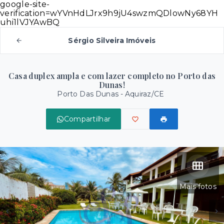
google-site-
verification=wYVnHdLJrx9h9jU4swzmQDlowNy68YH
uhi1lVJYAwBQ
Sérgio Silveira Imóveis
Casa duplex ampla e com lazer completo no Porto das
Dunas!
Porto Das Dunas - Aquiraz/CE
Compartilhar
Mais fotos