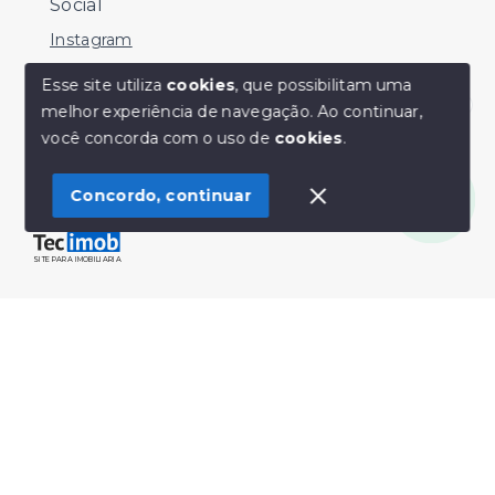
Social
Instagram
Facebook
Esse site utiliza
cookies
, que possibilitam uma
melhor experiência de navegação.
Ao continuar,
Youtube
Olá! Estamos disponíveis para te ajudar.
você concorda com o uso de
cookies
.
Concordo, continuar
© Copyright 2026 - Sérgio Silveira Imóveis - Todos os
direitos reservados
SITE PARA IMOBILIARIA
Início
Histórico
Favoritos