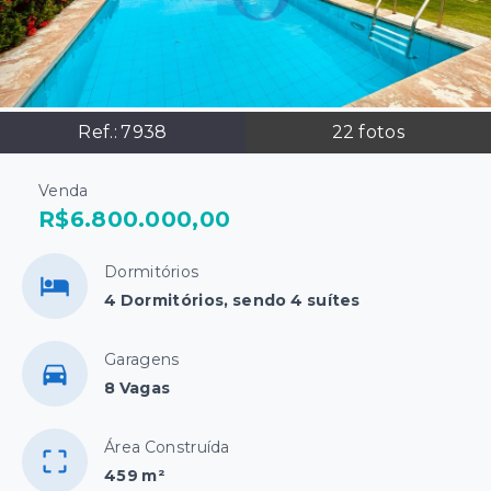
Ref.:
7938
22
fotos
Venda
R$6.800.000,00
Dormitórios
4 Dormitórios, sendo 4 suítes
Garagens
8 Vagas
Área Construída
459 m²