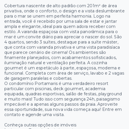
Cobertura nascente de alto padrão com 201m² de área
privativa, onde o conforto, o design e a vista deslumbrante
para o mar se unem em perfeita harmonia. Logo na
entrada, você é recebido por uma sala de estar e jantar
ampla e elegante, ideal para quem adora receber com
estilo. A varanda espaçosa com vista panorâmica para o
mar é um convite diário para apreciar o nascer do sol. São
4 quartos, sendo 3 suítes, destaque para a suíte máster,
que conta com varanda privativa e uma vista paradisíaca
que parece cenário de cinema! Os ambientes são
finamente planejados, com acabamentos sofisticados,
iluminação natural e ventilação perfeita. A cozinha
gourmet é um espetáculo à parte, espaçosa, moderna e
funcional. Completa com área de serviço, lavabo e 2 vagas
de garagem paralelas e cobertas.
O condomínio Portamaris é uma verdadeiro resort
particular com piscinas, deck gourmet, academia
equipada, quadras esportivas, salão de festas, playground
e muito mais! Tudo isso com segurança 24h, paisagismo
impecável e a apenas alguns passos da praia. Aproveite
essa oportunidade, sua nova vida começa aqui! Entre em
contato e agende uma visita.
Conheça outras opções de imóveis