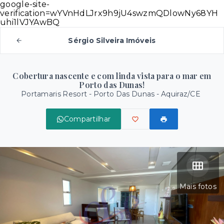
google-site-
verification=wYVnHdLJrx9h9jU4swzmQDlowNy68YH
uhi1lVJYAwBQ
Sérgio Silveira Imóveis
Cobertura nascente e com linda vista para o mar em
Porto das Dunas!
Portamaris Resort -
Porto Das Dunas - Aquiraz/CE
Compartilhar
Mais fotos