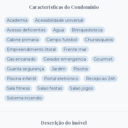
Características do Condomínio
Academia
Acessibilidade universal
Acesso deficientes
Agua
Brinquedoteca
Cabine primaria
Campo futebol
Churrasqueira
Empreendimento litoral
Frente mar
Gas encanado
Gerador emergencia
Gourmet
Guarita segurança
Jardim
Piscina
Piscina infantil
Portal eletronico
Recepcao 24h
Sala fitness
Salao festas
Salao jogos
Sistema incendio
Descrição do imóvel