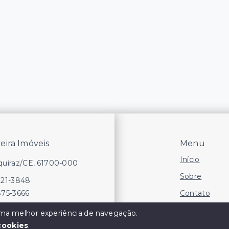
veira Imóveis
Menu
Início
Aquiraz/CE, 61700-000
Sobre
721-3848
Contato
875-3666
Financie
 uma melhor experiência de navegação.
cookies
.
Negocie seu