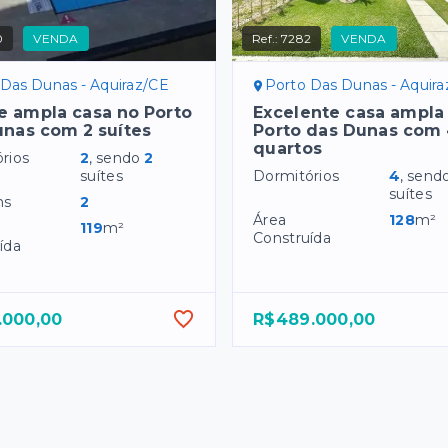
0
VENDA
Ref.:
7282
VENDA
 Das Dunas - Aquiraz/CE
Porto Das Dunas - Aquir
e ampla casa no Porto
Excelente casa ampla
nas com 2 suítes
Porto das Dunas com
quartos
rios
2
, sendo
2
suítes
Dormitórios
4
, send
suítes
ns
2
Área
128
m²
119
m²
Construída
ída
.000,00
R$489.000,00