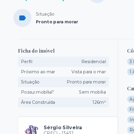
Situação
Pronto para morar
Ficha do imóvel
Cô
Perfil
Residencial
3 
Próximo ao mar
Vista para o mar
1 
Situação
Pronto para morar
Ca
Possui mobília?
Sem mobília
A
Área Construída
126m²
F
In
Sérgio Silveira
R
CRECI -
1343J