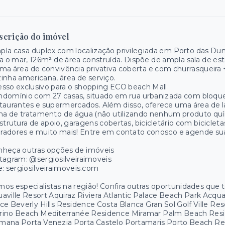
scrição do imóvel
la casa duplex com localização privilegiada em Porto das D
a o mar, 126m² de área construída. Dispõe de ampla sala de esta
ma área de convivência privativa coberta e com churrasqueira +
inha americana, área de serviço.
sso exclusivo para o shopping ECO beach Mall.
domínio com 27 casas, situado em rua urbanizada com bloquet
taurantes e supermercados. Além disso, oferece uma área de l
na de tratamento de água (não utilizando nenhum produto quím
strutura de apoio, garagens cobertas, bicicletário com biciclet
adores e muito mais! Entre em contato conosco e agende sua 
nheça outras opções de imóveis
tagram: @sergiosilveiraimoveis
e: sergiosilveiraimoveis.com
os especialistas na região! Confira outras oportunidades que
aville Resort Aquiraz Riviera Atlantic Palace Beach Park Acq
ce Beverly Hills Residence Costa Blanca Gran Sol Golf Ville R
rino Beach Mediterranée Residence Miramar Palm Beach Resid
mana Porta Venezia Porta Castelo Portamaris Porto Beach R