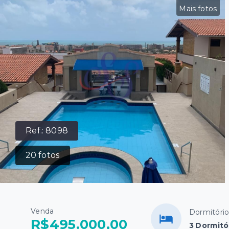
Mais fotos
Ref.:
8098
20
fotos
Venda
Dormitóri
R$495.000,00
3 Dormitó