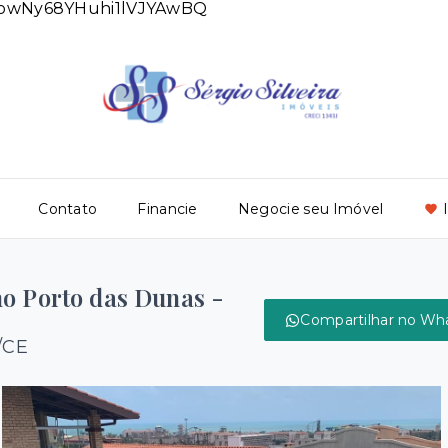
DlowNy68YHuhi1lVJYAwBQ
Contato
Financie
Negocie seu Imóvel
no Porto das Dunas -
Compartilhar no Wh
/CE