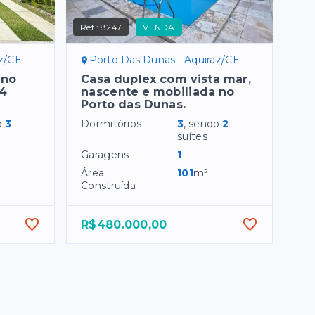
Ref.:
8247
VENDA
az/CE
Porto Das Dunas - Aquiraz/CE
 no
Casa duplex com vista mar,
 4
nascente e mobiliada no
Porto das Dunas.
o
3
Dormitórios
3
, sendo
2
suítes
Garagens
1
Área
101
m²
Construída
R$480.000,00