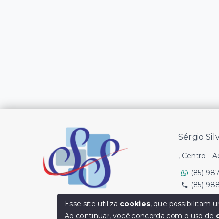
Sérgio Sil
, Centro - 
(85) 98
(85) 98
Ver e-mail
Esse site utiliza
cookies
, que possibilitam
Ao continuar, você concorda com o uso de