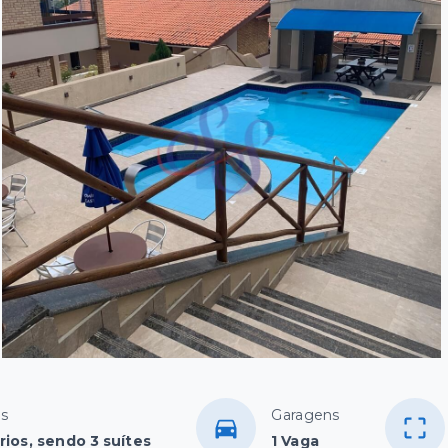
os
Garagens
rios, sendo 3 suítes
1 Vaga