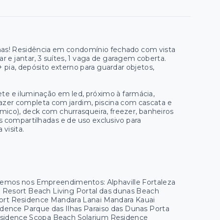
unas! Residência em condomínio fechado com vista
r e jantar, 3 suítes, 1 vaga de garagem coberta.
 pia, depósito externo para guardar objetos,
e e iluminação em led, próximo à farmácia,
azer completa com jardim, piscina com cascata e
ico), deck com churrasqueira, freezer, banheiros
as compartilhadas e de uso exclusivo para
visita.
 temos nos Empreendimentos: Alphaville Fortaleza
ua Resort Beach Living Portal das dunas Beach
esort Residence Mandara Lanai Mandara Kauai
ence Parque das Ilhas Paraiso das Dunas Porta
esidence Scopa Beach Solarium Residence