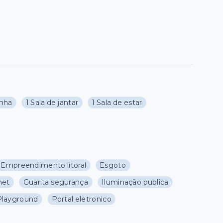
inha
1 Sala de jantar
1 Sala de estar
Empreendimento litoral
Esgoto
met
Guarita segurança
Iluminação publica
Playground
Portal eletronico