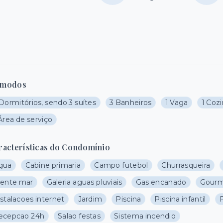
modos
Dormitórios, sendo 3 suítes
3 Banheiros
1 Vaga
1 Coz
Área de serviço
racterísticas do Condomínio
gua
Cabine primaria
Campo futebol
Churrasqueira
rente mar
Galeria aguas pluviais
Gas encanado
Gour
stalacoes internet
Jardim
Piscina
Piscina infantil
ecepcao 24h
Salao festas
Sistema incendio