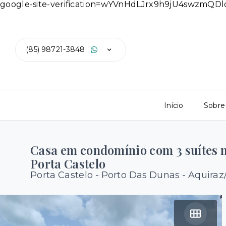
google-site-verification=wYVnHdLJrx9h9jU4swzmQ
(85) 98721-3848
Início
Sobre
Casa em condomínio com 3 suítes 
Porta Castelo
Porta Castelo -
Porto Das Dunas - Aquiraz