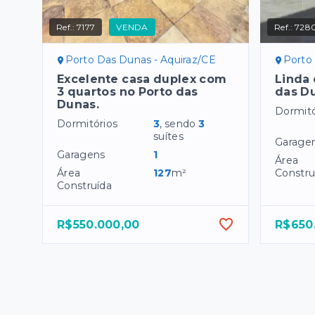
Ref.:
7177
VENDA
Ref.:
728
Porto Das Dunas - Aquiraz/CE
Porto
Excelente casa duplex com
Linda 
3 quartos no Porto das
das Du
Dunas.
Dormitó
Dormitórios
3
, sendo
3
suítes
Garage
Garagens
1
Área
Área
127
m²
Constru
Construída
R$550.000,00
R$650