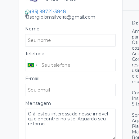
(85) 98721-3848
sergio.bmsilveira@gmail.com
De
Nome
Amp
par
Óti
coz
Telefone
Ace
Con
res
usi
e e
E-mail
mor
Co
Ins
Mensagem
Sit
Som
Aqu
Pla
Ma
Ro