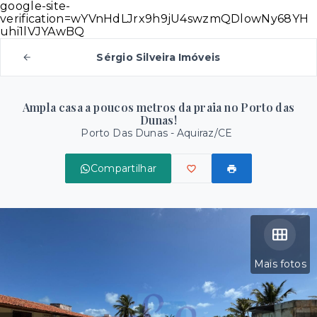
google-site-
verification=wYVnHdLJrx9h9jU4swzmQDlowNy68YH
uhi1lVJYAwBQ
Sérgio Silveira Imóveis
Ampla casa a poucos metros da praia no Porto das
Dunas!
Porto Das Dunas - Aquiraz/CE
Compartilhar
Mais fotos