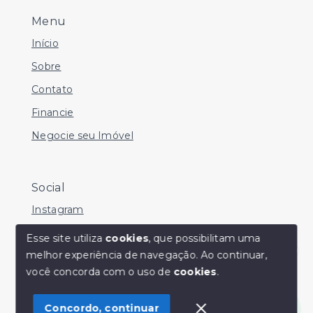
Menu
Início
Sobre
Contato
Financie
Negocie seu Imóvel
Social
Instagram
Facebook
Esse site utiliza
cookies
, que possibilitam uma
melhor experiência de navegação.
Ao continuar,
Youtube
Olá! Estamos disponíveis para te ajudar.
você concorda com o uso de
cookies
.
Concordo, continuar
© Copyright 2026 - Sérgio Silveira Imóveis - Todos os