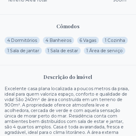
Terreno Área Total
900m²
Cômodos
4 Dormitórios
4 Banheiros
6 Vagas
1 Cozinha
1 Sala de jantar
1 Sala de estar
1 Área de serviço
Descrição do imóvel
Excelente casa plana localizada a poucos metros da praia,
ideal para quem valoriza espaço, conforto e qualidade de
vida! São 240m² de área construída em um terreno de
900m². A propriedade oferece atmosfera leve e
acolhedora, cercada de verde e com aquela sensação
única de morar perto do mar. Residência conta com
ambientes bem distribuídos com sala de estar e jantar,
são 4 quartos amplos. Casa é toda avarandada, fresca e
agradável, ideal para o clima litorâneo. A área externa