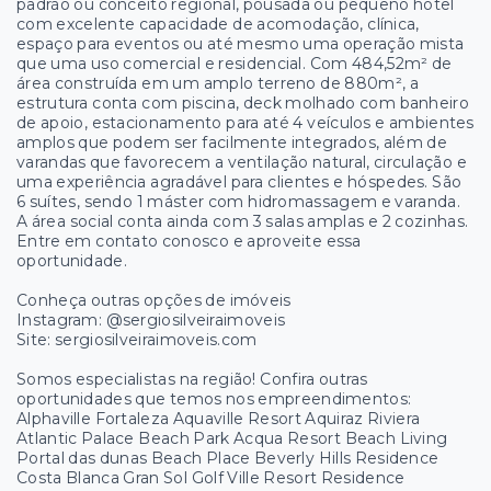
padrão ou conceito regional, pousada ou pequeno hotel
com excelente capacidade de acomodação, clínica,
espaço para eventos ou até mesmo uma operação mista
que uma uso comercial e residencial. Com 484,52m² de
área construída em um amplo terreno de 880m², a
estrutura conta com piscina, deck molhado com banheiro
de apoio, estacionamento para até 4 veículos e ambientes
amplos que podem ser facilmente integrados, além de
varandas que favorecem a ventilação natural, circulação e
uma experiência agradável para clientes e hóspedes. São
6 suítes, sendo 1 máster com hidromassagem e varanda.
A área social conta ainda com 3 salas amplas e 2 cozinhas.
Entre em contato conosco e aproveite essa
oportunidade.
Conheça outras opções de imóveis
Instagram: @sergiosilveiraimoveis
Site: sergiosilveiraimoveis.com
Somos especialistas na região! Confira outras
oportunidades que temos nos empreendimentos:
Alphaville Fortaleza Aquaville Resort Aquiraz Riviera
Atlantic Palace Beach Park Acqua Resort Beach Living
Portal das dunas Beach Place Beverly Hills Residence
Costa Blanca Gran Sol Golf Ville Resort Residence