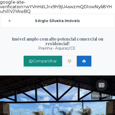
google-site-
verification=wYVnHdLJrx9h9jU4swzmQDlowNy68YH
uhi1lVJYAwBQ
Sérgio Silveira Imóveis
Imóvel amplo com alto potencial comercial ou
residencial!
Prainha - Aquiraz/CE
Compartilhar
Mais fotos