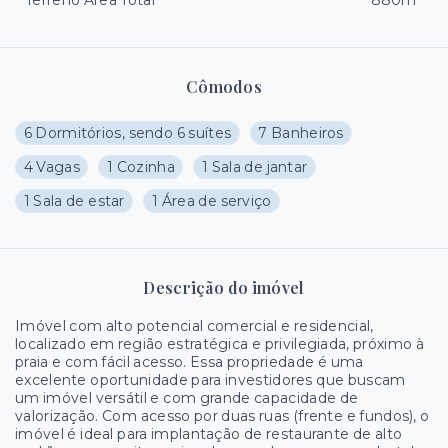
Terreno Área Total
880m²
Cômodos
6 Dormitórios, sendo 6 suítes
7 Banheiros
4 Vagas
1 Cozinha
1 Sala de jantar
1 Sala de estar
1 Área de serviço
Descrição do imóvel
Imóvel com alto potencial comercial e residencial,
localizado em região estratégica e privilegiada, próximo à
praia e com fácil acesso. Essa propriedade é uma
excelente oportunidade para investidores que buscam
um imóvel versátil e com grande capacidade de
valorização. Com acesso por duas ruas (frente e fundos), o
imóvel é ideal para implantação de restaurante de alto