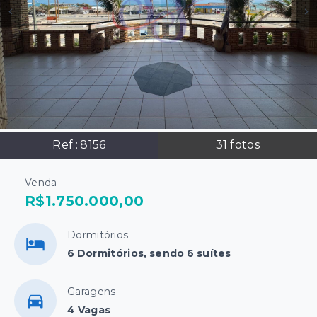
Ref.:
8156
31
fotos
Venda
R$1.750.000,00
Dormitórios
6 Dormitórios, sendo 6 suítes
Garagens
4 Vagas