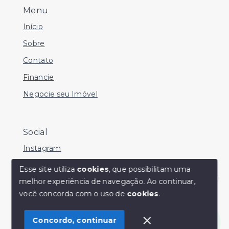
Menu
Início
Sobre
Contato
Financie
Negocie seu Imóvel
Social
Instagram
Facebook
Esse site utiliza
cookies
, que possibilitam uma
melhor experiência de navegação.
Ao continuar,
Youtube
Olá! Estamos disponíveis para te ajudar.
você concorda com o uso de
cookies
.
Concordo, continuar
© Copyright 2026 - Sérgio Silveira Imóveis - Todos os