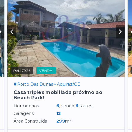
Ref.:
7926
VENDA
Porto Das Dunas - Aquiraz/CE
Casa triplex mobiliada próximo ao
Beach Park!
Dormitórios
6
, sendo
6
suítes
Garagens
12
Área Construída
299
m²