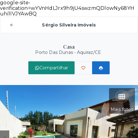
google-site-
verification=wYVnHdLJrx9h9jU4swzmQDlowNy68YH
uhi1lVJYAwBQ
Sérgio Silveira Imóveis
Casa
Porto Das Dunas - Aquiraz/CE
Compartilhar
Mais fotos