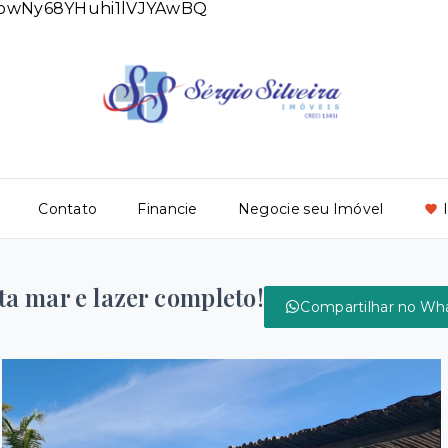
DlowNy68YHuhi1lVJYAwBQ
Contato
Financie
Negocie seu Imóvel
a mar e lazer completo!
Compartilhar no Wh