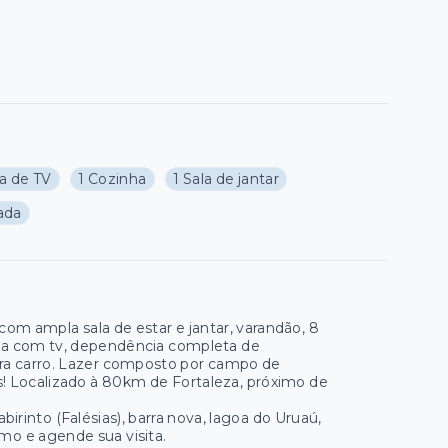
la de TV
1 Cozinha
1 Sala de jantar
ada
om ampla sala de estar e jantar, varandão, 8
sita com tv, dependência completa de
ara carro. Lazer composto por campo de
is! Localizado à 80km de Fortaleza, próximo de
irinto (Falésias), barra nova, lagoa do Uruaú,
mo e agende sua visita.