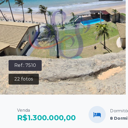
Ref.:
7510
22
fotos
Venda
Dormitór
R$1.300.000,00
8 Dormi