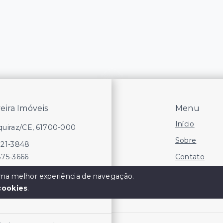
veira Imóveis
Menu
Início
Aquiraz/CE, 61700-000
Sobre
721-3848
Contato
875-3666
Financie
 uma melhor experiência de navegação.
cookies
.
Negocie seu