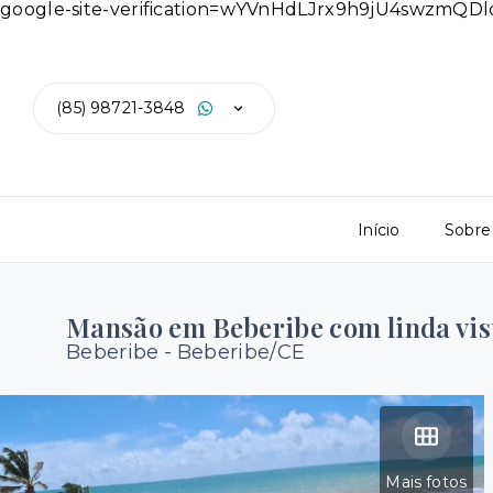
google-site-verification=wYVnHdLJrx9h9jU4swzmQ
(85) 98721-3848
Início
Sobre
Mansão em Beberibe com linda vist
Beberibe - Beberibe/CE
Mais fotos