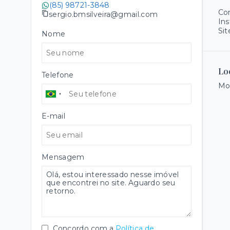
(85) 98721-3848
Co
sergio.bmsilveira@gmail.com
Ins
Sit
Nome
Lo
Telefone
Mor
E-mail
Mensagem
Concordo com a
Política de