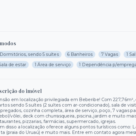
modos
Dormitórios, sendo 5 suítes
6 Banheiros
7 Vagas
1 Sa
Sala de estar
1 Área de serviço
1 Dependência p/empreg
scrição do imóvel
são em localização privilegiada em Beberibe! Com 227,76m², c
rtos sendo 5 suítes (2 suítes com ar-condicionado), sala de vi
regados, cozinha completa, área de serviço, poço, 7 vagas p
ebol/vôlei, deck com churrasqueira, piscina, jardim e muito ma
taurantes, pizzarias, farmácias, supermercado, igrejas.
m disso a localização oferece alguns pontos turísticos como: Lab
ta (praia do Uruaú) e muito mais. Entre em contato agora mes