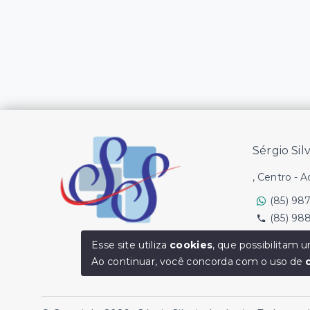
Sérgio Sil
, Centro - 
(85) 98
(85) 98
Ver e-mail
Esse site utiliza
cookies
, que possibilitam
Ao continuar, você concorda com o uso de