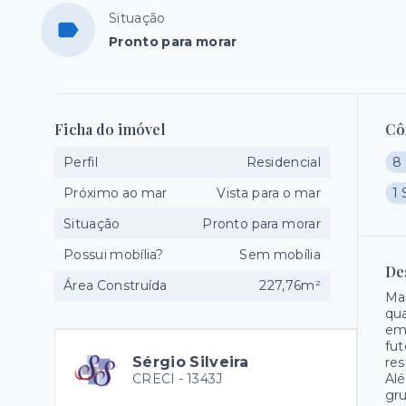
Situação
Pronto para morar
Ficha do imóvel
Cô
Perfil
Residencial
8 
Próximo ao mar
Vista para o mar
1 
Situação
Pronto para morar
Possui mobília?
Sem mobília
De
Área Construída
227,76m²
Man
qua
emp
fut
Sérgio Silveira
res
CRECI -
1343J
Alé
gru