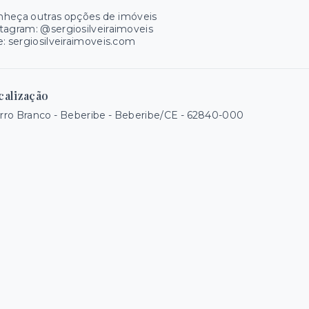
nheça outras opções de imóveis
tagram: @sergiosilveiraimoveis
e: sergiosilveiraimoveis.com
calização
ro Branco - Beberibe - Beberibe/CE
- 62840-000