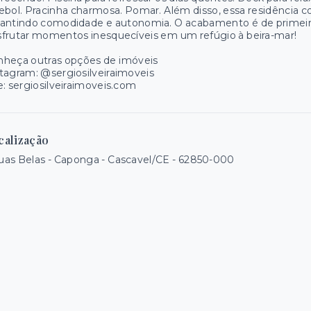
ebol. Pracinha charmosa. Pomar. Além disso, essa residência 
antindo comodidade e autonomia. O acabamento é de primeira
frutar momentos inesquecíveis em um refúgio à beira-mar!
nheça outras opções de imóveis
tagram: @sergiosilveiraimoveis
e: sergiosilveiraimoveis.com
calização
as Belas - Caponga - Cascavel/CE
- 62850-000