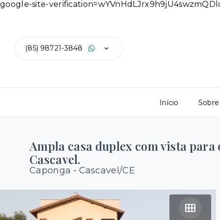
google-site-verification=wYVnHdLJrx9h9jU4swzmQ
(85) 98721-3848
Início
Sobre
Ampla casa duplex com vista para 
Cascavel.
Caponga - Cascavel/CE