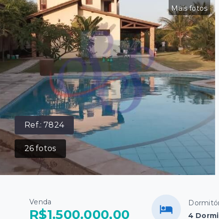
Mais fotos
Ref.:
7824
26
fotos
Venda
Dormitór
R$1.500.000,00
4 Dormi