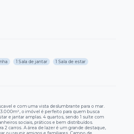
inha
1 Sala de jantar
1 Sala de estar
ascavel e com uma vista deslumbrante para o mar.
3.000m², o imóvel é perfeito para quem busca
star e jantar amplas. 4 quartos, sendo 1 suíte com
nheiros sociais, práticos e bem distribuídos.
a 2 carros. A área de lazer é um grande destaque,
axar ou reunir amigos e familiares. Campo de