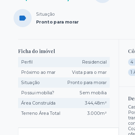
Situação
Pronto para morar
Ficha do imóvel
Cô
Perfil
Residencial
4 
Próximo ao mar
Vista para o mar
1 
Situação
Pronto para morar
Possui mobília?
Sem mobília
De
Área Construída
344,48m²
Cas
Pos
Terreno Área Total
3.000m²
tra
con
Coz
ofe