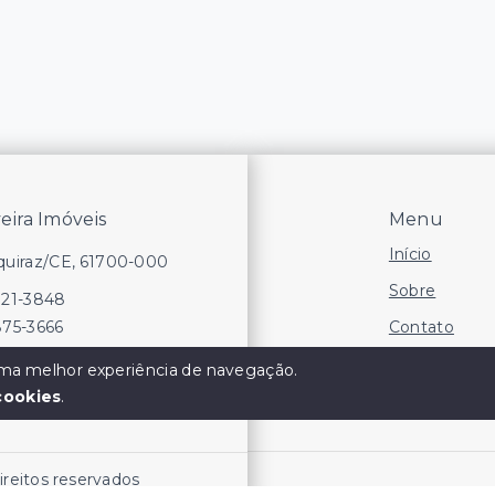
veira Imóveis
Menu
Início
Aquiraz/CE, 61700-000
Sobre
721-3848
Contato
875-3666
Financie
 uma melhor experiência de navegação.
cookies
.
Negocie seu
direitos reservados