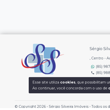
Sérgio Sil
, Centro - 
(85) 98
(85) 98
Ver e-mail
Esse site utiliza
cookies
, que possibilitam
Ao continuar, você concorda com o uso de
© Copyright 2026 - Sérgio Silveira Imóveis - Todos os 