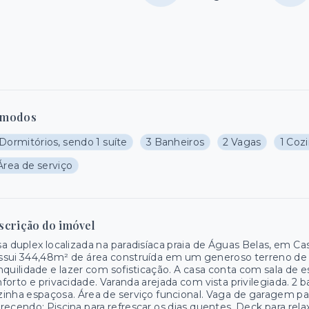
modos
Dormitórios, sendo 1 suíte
3 Banheiros
2 Vagas
1 Coz
Área de serviço
scrição do imóvel
a duplex localizada na paradisíaca praia de Águas Belas, em C
sui 344,48m² de área construída em um generoso terreno de 
nquilidade e lazer com sofisticação. A casa conta com sala de e
forto e privacidade. Varanda arejada com vista privilegiada. 2 ba
inha espaçosa. Área de serviço funcional. Vaga de garagem par
recendo: Piscina para refrescar os dias quentes. Deck para rel