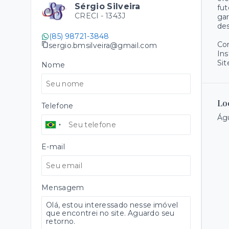
Sérgio Silveira
fut
CRECI -
1343J
gar
des
(85) 98721-3848
Co
sergio.bmsilveira@gmail.com
Ins
Sit
Nome
Lo
Telefone
Águ
E-mail
Mensagem