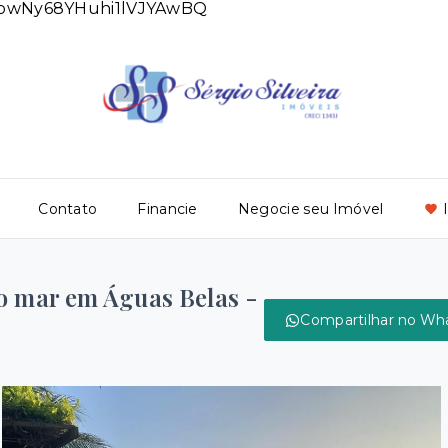
DlowNy68YHuhi1lVJYAwBQ
Contato
Financie
Negocie seu Imóvel
o mar em Águas Belas -
Compartilhar no Wh