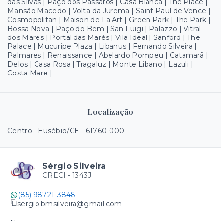
das Silvas | Paço dos Pássaros | Casa Blanca | The Place |
Mansão Macedo | Volta da Jurema | Saint Paul de Vence |
Cosmopolitan | Maison de La Art | Green Park | The Park |
Bossa Nova | Paço do Bem | San Luigi | Palazzo | Vitral
dos Mares | Portal das Marés | Vila Ideal | Sanford | The
Palace | Mucuripe Plaza | Libanus | Fernando Silveira |
Palmares | Renaissance | Abelardo Pompeu | Catamarã |
Delos | Casa Rosa | Tragaluz | Monte Libano | Lazuli |
Costa Mare |
Localização
Centro - Eusébio/CE
- 61760-000
Sérgio Silveira
CRECI -
1343J
(85) 98721-3848
sergio.bmsilveira@gmail.com