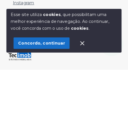
Instagram
Facebook
Esse site utiliza
cookies
, que possibilitam uma
melhor experiência de navegação.
Ao continuar,
Youtube
Olá! Estamos disponíveis para te ajudar.
você concorda com o uso de
cookies
.
Concordo, continuar
© Copyright 2026 - Sérgio Silveira Imóveis - Todos os
direitos reservados
SITE PARA IMOBILIARIA
Início
Histórico
Favoritos