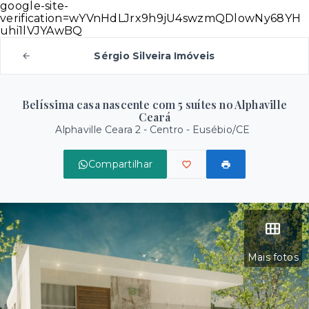
google-site-
verification=wYVnHdLJrx9h9jU4swzmQDlowNy68YH
uhi1lVJYAwBQ
Sérgio Silveira Imóveis
Belíssima casa nascente com 5 suítes no Alphaville
Ceará
Alphaville Ceara 2 -
Centro - Eusébio/CE
Compartilhar
Mais fotos