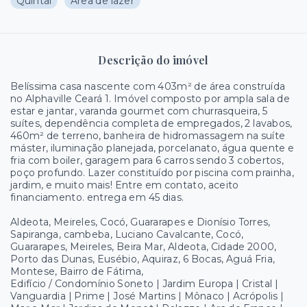
Quintal
Área de lazer
Descrição do imóvel
Belíssima casa nascente com 403m² de área construída
no Alphaville Ceará 1. Imóvel composto por ampla sala de
estar e jantar, varanda gourmet com churrasqueira, 5
suítes, dependência completa de empregados, 2 lavabos,
460m² de terreno, banheira de hidromassagem na suíte
máster, iluminação planejada, porcelanato, água quente e
fria com boiler, garagem para 6 carros sendo 3 cobertos,
poço profundo. Lazer constituído por piscina com prainha,
jardim, e muito mais! Entre em contato, aceito
financiamento. entrega em 45 dias.
Aldeota, Meireles, Cocó, Guararapes e Dionísio Torres,
Sapiranga, cambeba, Luciano Cavalcante, Cocó,
Guararapes, Meireles, Beira Mar, Aldeota, Cidade 2000,
Porto das Dunas, Eusébio, Aquiraz, 6 Bocas, Aguá Fria,
Montese, Bairro de Fátima,
Edifício / Condomínio Soneto | Jardim Europa | Cristal |
Vanguardia | Prime | José Martins | Mônaco | Acrópolis |