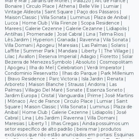
Mar e Mar | Jardins de Monet | Palazzo | Arc de France |
Bonaire | Circulo Place | Athena | Belle Vile | Lumiar |
Vintage Aldeota | Saint Square | Paço dos Pássaros |
Maison Classic | Villa Sonata | Luminus | Plaza de Anibal |
Lucca | Home Club | Vila Firenze | Scopa Residence |
Marees | Galerie Cezenne | Galerie Cezanne | Lidiapolis |
Antilhas | Promenade | José Cabral | Lina | Telma Rios |
Lês Jardim | Hyperion | Granada | Ravenna | Vila Sonata |
Villa Domani | Apogeu | Maresias | Las Palmas | Solaris |
Laffite | Summer Park | Mandara | Liberty 1 | The Village | |
Lilac | Avallon | Reserva Imperial | Adagio | Fioretto | Solar
Bezerra de Menezes Symbolo | Absoluto | Cosmopolitam
| Apogeu | Ilha do Mel | Celebration | Verdi Imperator |
Condominio Reservatto | Ilhas do Parque | Park Millenium
| Bravo Residence | Parc Victoria | Isla Jardin | Renata |
Arboreto | Maison Blanche | Strauss | Andorra | Las
Palmas | Villagio Del Maré | Sonate | Essenza Soneto |
Jardim Europa | Cristal | Vanguardia | Prime | José Martins
| Mônaco | Arc de France | Circulo Place | Lumiar | Saint
Square | Maison Classic | Villa Sonata | Luminus | Plaza de
Anibal | Home Club | Galerie Cezenne | Lidiapolis | José
Cabral | Lina | Lês Jardim | Ravenna | Villa Domani |
Maresias | Liberty 1 | Ilhas Gregas | Ainda possuímos um
setor específico de alto padrão ( beira mar ) produtos
exclusivos que não estão anunciados em portais: Esquinas