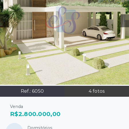
Ref.:
6050
4
fotos
Venda
R$2.800.000,00
Dormitórios