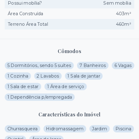
Possui mobília?
Sem mobília
Área Construída
403m²
Terreno Área Total
460m²
Cômodos
5 Dormitórios, sendo 5 suítes
7 Banheiros
6 Vagas
1 Cozinha
2 Lavabos
1 Sala de jantar
1 Sala de estar
1 Área de serviço
1 Dependência p/empregada
Características do Imóvel
Churrasqueira
Hidromassagem
Jardim
Piscina