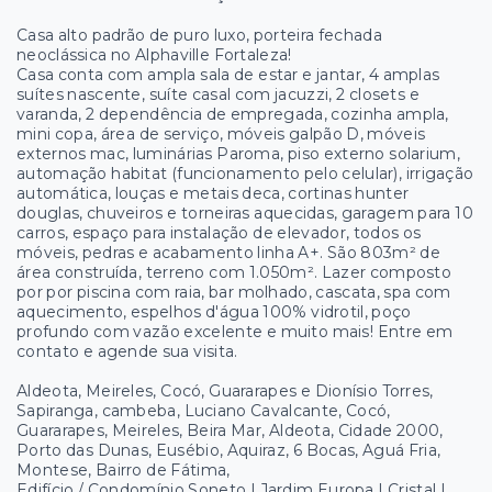
Casa alto padrão de puro luxo, porteira fechada
neoclássica no Alphaville Fortaleza!
Casa conta com ampla sala de estar e jantar, 4 amplas
suítes nascente, suíte casal com jacuzzi, 2 closets e
varanda, 2 dependência de empregada, cozinha ampla,
mini copa, área de serviço, móveis galpão D, móveis
externos mac, luminárias Paroma, piso externo solarium,
automação habitat (funcionamento pelo celular), irrigação
automática, louças e metais deca, cortinas hunter
douglas, chuveiros e torneiras aquecidas, garagem para 10
carros, espaço para instalação de elevador, todos os
móveis, pedras e acabamento linha A+. São 803m² de
área construída, terreno com 1.050m². Lazer composto
por por piscina com raia, bar molhado, cascata, spa com
aquecimento, espelhos d'água 100% vidrotil, poço
profundo com vazão excelente e muito mais! Entre em
contato e agende sua visita.
Aldeota, Meireles, Cocó, Guararapes e Dionísio Torres,
Sapiranga, cambeba, Luciano Cavalcante, Cocó,
Guararapes, Meireles, Beira Mar, Aldeota, Cidade 2000,
Porto das Dunas, Eusébio, Aquiraz, 6 Bocas, Aguá Fria,
Montese, Bairro de Fátima,
Edifício / Condomínio Soneto | Jardim Europa | Cristal |