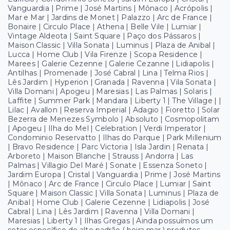
Vanguardia | Prime | José Martins | Mônaco | Acrópolis |
Mar e Mar | Jardins de Monet | Palazzo | Arc de France |
Bonaire | Circulo Place | Athena | Belle Vile | Lumiar |
Vintage Aldeota | Saint Square | Paço dos Pássaros |
Maison Classic | Villa Sonata | Luminus | Plaza de Anibal |
Lucca | Home Club | Vila Firenze | Scopa Residence |
Marees | Galerie Cezenne | Galerie Cezanne | Lidiapolis |
Antilhas | Promenade | José Cabral | Lina | Telma Rios |
Lês Jardim | Hyperion | Granada | Ravenna | Vila Sonata |
Villa Domani | Apogeu | Maresias | Las Palmas | Solaris |
Laffite | Summer Park | Mandara | Liberty 1 | The Village | |
Lilac | Avallon | Reserva Imperial | Adagio | Fioretto | Solar
Bezerra de Menezes Symbolo | Absoluto | Cosmopolitam
| Apogeu | Ilha do Mel | Celebration | Verdi Imperator |
Condominio Reservatto | Ilhas do Parque | Park Millenium
| Bravo Residence | Parc Victoria | Isla Jardin | Renata |
Arboreto | Maison Blanche | Strauss | Andorra | Las
Palmas | Villagio Del Maré | Sonate | Essenza Soneto |
Jardim Europa | Cristal | Vanguardia | Prime | José Martins
| Mônaco | Arc de France | Circulo Place | Lumiar | Saint
Square | Maison Classic | Villa Sonata | Luminus | Plaza de
Anibal | Home Club | Galerie Cezenne | Lidiapolis | José
Cabral | Lina | Lês Jardim | Ravenna | Villa Domani |
Maresias | Liberty 1 | Ilhas Gregas | Ainda possuímos um