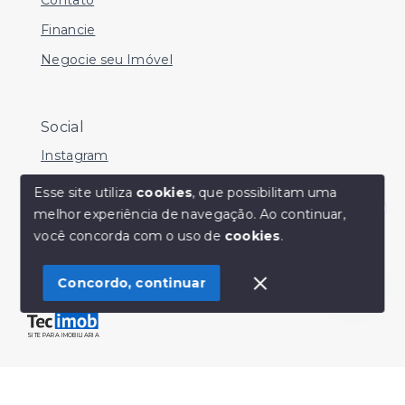
Financie
Negocie seu Imóvel
Social
Instagram
Facebook
Esse site utiliza
cookies
, que possibilitam uma
melhor experiência de navegação.
Ao continuar,
Youtube
Olá! Estamos disponíveis para te ajudar.
você concorda com o uso de
cookies
.
Concordo, continuar
© Copyright 2026 - Sérgio Silveira Imóveis - Todos os
direitos reservados
SITE PARA IMOBILIARIA
Início
Histórico
Favoritos