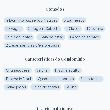
Cômodos
4 Dormitórios, sendo 4 suítes
5 Banheiros
10 Vagas
Garagem Coberta
1 Closet
1 Cozinha
1 Sala de jantar
1 Sala de estar
1 Área de serviço
2 Dependências p/empregada
Características do Condomínio
Churrasqueira
Jardim
Piscina adulto
Piscina infantil
Quadra poliesportiva
Salao festas
Salao jogos
Salão de festas
Sauna
Descrição do imóvel