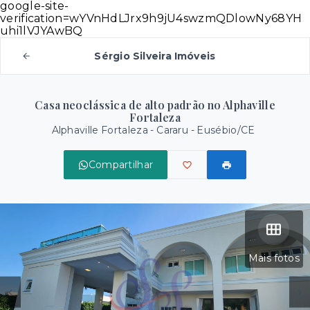
google-site-
verification=wYVnHdLJrx9h9jU4swzmQDlowNy68YH
uhi1lVJYAwBQ
Sérgio Silveira Imóveis
Casa neoclássica de alto padrão no Alphaville
Fortaleza
Alphaville Fortaleza -
Cararu - Eusébio/CE
Compartilhar
Mais fotos