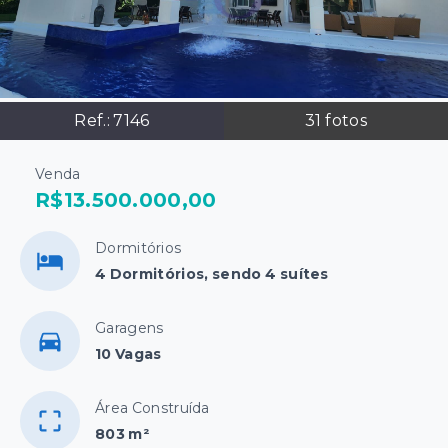
Ref.:
7146
31
fotos
Venda
R$13.500.000,00
Dormitórios
4 Dormitórios, sendo 4 suítes
Garagens
10 Vagas
Área Construída
803 m²