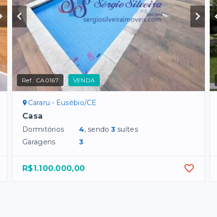
Ref.:
CA0167
VENDA
Cararu - Eusébio/CE
Casa
Dormitórios
4
, sendo
3
suítes
Garagens
3
R$1.100.000,00