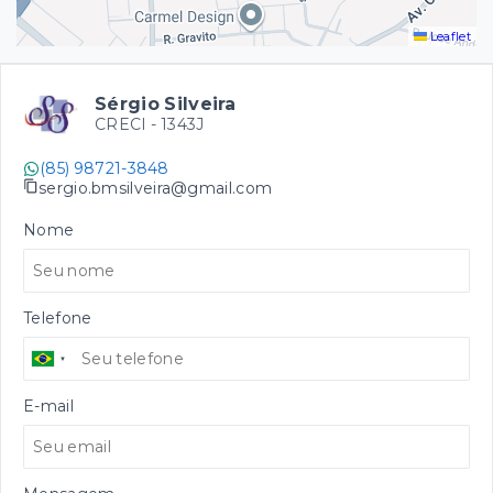
Leaflet
Sérgio Silveira
CRECI -
1343J
(85) 98721-3848
sergio.bmsilveira@gmail.com
Nome
Telefone
E-mail