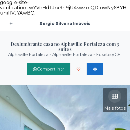
google-site-
verification=wYVnHdLJrx9h9jU4swzmQDlowNy68YH
uhi1lVJYAwBQ
Sérgio Silveira Imóveis
Deslumbrante casa no Alphaville Fortaleza com 3
suítes
Alphaville Fortaleza -
Alphaville Fortaleza - Eusébio/CE
Compartilhar
Mais fotos