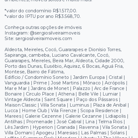
*valor do condomínio R$1.517,00.
*valor do IPTU por ano R$3.568,70.
Conheça outras opções de imóveis
Instagram: @sergiosilveiraimoveis
Site: sergiosilveiraimoveis.com
Aldeota, Meireles, Cocó, Guararapes e Dionísio Torres,
Sapiranga, cambeba, Luciano Cavalcante, Cocó,
Guararapes, Meireles, Beira Mar, Aldeota, Cidade 2000,
Porto das Dunas, Eusébio, Aquiraz, 6 Bocas, Aguá Fria,
Montese, Bairro de Fátima,
Edifício / Condomínio Soneto | Jardim Europa | Cristal |
Vanguardia | Prime | José Martins | Mônaco | Acrópolis |
Mar e Mar | Jardins de Monet | Palazzo | Arc de France |
Bonaire | Circulo Place | Athena | Belle Vile | Lumiar |
Vintage Aldeota | Saint Square | Paço dos Pássaros |
Maison Classic | Villa Sonata | Luminus | Plaza de Anibal |
Lucca | Home Club | Vila Firenze | Scopa Residence |
Marees | Galerie Cezenne | Galerie Cezanne | Lidiapolis |
Antilhas | Promenade | José Cabral | Lina | Telma Rios |
Lês Jardim | Hyperion | Granada | Ravenna | Vila Sonata |
Villa Domani | Apogeu | Maresias | Las Palmas | Solaris |