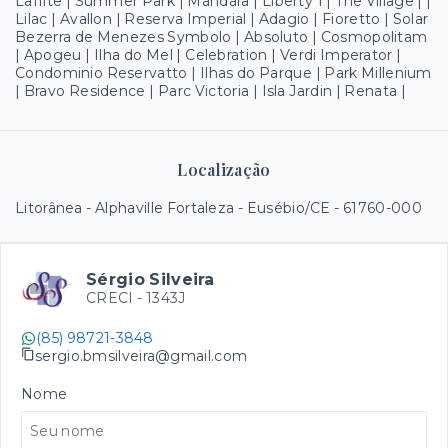
Laffite | Summer Park | Mandara | Liberty 1 | The Village | |
Lilac | Avallon | Reserva Imperial | Adagio | Fioretto | Solar
Bezerra de Menezes Symbolo | Absoluto | Cosmopolitam
| Apogeu | Ilha do Mel | Celebration | Verdi Imperator |
Condominio Reservatto | Ilhas do Parque | Park Millenium
| Bravo Residence | Parc Victoria | Isla Jardin | Renata |
Localização
Litorânea - Alphaville Fortaleza - Eusébio/CE
- 61760-000
Sérgio Silveira
CRECI -
1343J
(85) 98721-3848
sergio.bmsilveira@gmail.com
Nome