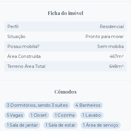
Ficha do imóvel
Perfil
Residencial
Situação
Pronto para morar
Possui mobília?
Sem mobília
Área Construída
467m²
Terreno Área Total
648m²
Cômodos
3 Dormitórios, sendo 3 suítes
4 Banheiros
5 Vagas
1 Closet
1 Cozinha
1 Lavabo
1 Sala de jantar
1 Sala de estar
1 Área de serviço