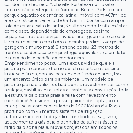
condomínio fechado Alphaville Fortaleza no Eusébio.
Localização privilegiada próximo ao Beach Park, o maio
parque aquático da américa latina. Imóvel com 467m² de
área construída, terreno de 648,38m². Conta com ampla
sala de estar e sala de jantar, 3 suítes sendo 1 suíte máster
com closet, dependência de empregada, cozinha
espaçosa, área de serviço, lavabo, área gourmet e área de
lazer com piscina com hidro e prainha, jardim, 5 vagas de
garagem e muito mais! O terreno possui 23 metros de
frente, e se destaca com privilégio equivalente a um lote
e meio do lote padrão do condomínio.
Empreendimento possui uma exclusividade que é a
piscina praia conceito home beach resort, uma piscina
luxuosa e única, bordas, paredes e o fundo de areia, traz
um encanto único para o ambiente. Um modelo de
piscina que não utiliza os tradicionais revestimentos como
azulejos, pastilhas e rejuntes durante sua construção. Toda
a estrutura da piscina praia é feita com revestimento
monolítico! A residência possui painéis de captação de
energia solar com capacidade de 1.500Kwh/mês. Poço
profundo com 45 metros, sistema de irrigação
automatizado em todo jardim com lindo paisagismo,
aquecimento a gás para o banheiro da suíte máster e
hidro da piscina praia. Móveis projetados em todos os
ambientes, móveis soltos e muito mais!