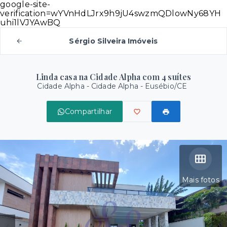
google-site-
verification=wYVnHdLJrx9h9jU4swzmQDlowNy68YH
uhi1lVJYAwBQ
Sérgio Silveira Imóveis
Linda casa na Cidade Alpha com 4 suítes
Cidade Alpha -
Cidade Alpha - Eusébio/CE
Compartilhar
Mais fotos