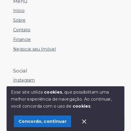
Menu
Início
Sobre
Contato
Financie
Negocie seu Imóvel
Social
Instagram
Facebook
Esse site utiliza
cookies
, que possibilitam uma
melhor experiência de navegação.
Ao continuar,
Youtube
Olá! Estamos disponíveis para te ajudar.
você concorda com o uso de
cookies
.
Concordo, continuar
© Copyright 2026 - Sérgio Silveira Imóveis - Todos os
direitos reservados