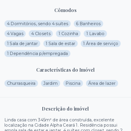
Cômodos
4 Dormitórios, sendo 4 suítes
6 Banheiros
4 Vagas
4 Closets
1 Cozinha
1 Lavabo
1 Sala de jantar
1 Sala de estar
1 Área de serviço
1 Dependência p/empregada
Características do Imóvel
Churrasqueira
Jardim
Piscina
Área de lazer
Descrição do imóvel
Linda casa com 345m² de área construída, excelente
localização na Cidade Alpha Ceará 1. Residência possui
ampla sala de estar e jantar, 4 suítes com closet, sendo 2