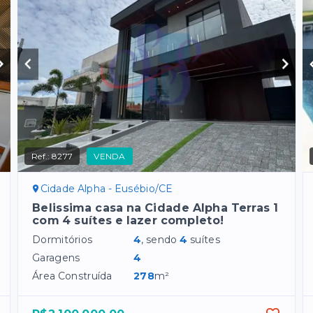
Ref.:
8277
VENDA
Cidade Alpha - Eusébio/CE
Belissima casa na Cidade Alpha Terras 1
com 4 suítes e lazer completo!
Dormitórios
4
, sendo
4
suítes
Garagens
4
Área Construída
278
m²