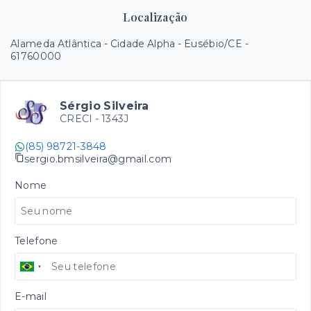
Localização
Alameda Atlântica - Cidade Alpha - Eusébio/CE
-
61760000
Sérgio Silveira
CRECI -
1343J
(85) 98721-3848
sergio.bmsilveira@gmail.com
Nome
Telefone
E-mail