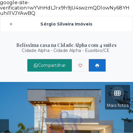
google-site-
verification=wYVnHdLJrx9h9jU4swzmQDlowNy68YH
uhi1lVJYAwBQ
Sérgio Silveira Imóveis
Belíssima casa na Cidade Alpha com 4 suítes
Cidade Alpha -
Cidade Alpha - Eusébio/CE
Compartilhar
Mais fotos