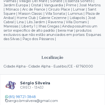
Palmas | Villagio Del Maré | Sonate | Essenza Soneto |
Jardim Europa | Cristal | Vanguardia | Prime | José Martins
| Mônaco | Arc de France | Circulo Place | Lumiar | Saint
Square | Maison Classic | Villa Sonata | Luminus | Plaza de
Anibal | Home Club | Galerie Cezenne | Lidiapolis | José
Cabral | Lina | Lês Jardim | Ravenna | Villa Domani |
Maresias | Liberty 1 | Ilhas Gregas | Ainda possuímos um
setor específico de alto padrão ( beira mar ) produtos
exclusivos que não estão anunciados em portais: Esquinas
das Silvas | Paço dos Pássaros |
Localização
Cidade Alpha - Cidade Alpha - Eusébio/CE
- 61760000
Sérgio Silveira
CRECI -
1343J
(85) 98721-3848
sergio.bmsilveira@gmail.com