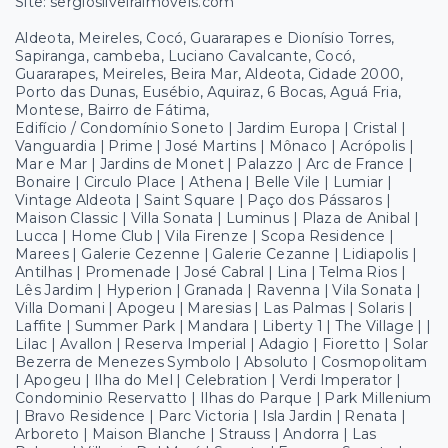
Site: sergiosilveiraimoveis.com
Aldeota, Meireles, Cocó, Guararapes e Dionísio Torres,
Sapiranga, cambeba, Luciano Cavalcante, Cocó,
Guararapes, Meireles, Beira Mar, Aldeota, Cidade 2000,
Porto das Dunas, Eusébio, Aquiraz, 6 Bocas, Aguá Fria,
Montese, Bairro de Fátima,
Edifício / Condomínio Soneto | Jardim Europa | Cristal |
Vanguardia | Prime | José Martins | Mônaco | Acrópolis |
Mar e Mar | Jardins de Monet | Palazzo | Arc de France |
Bonaire | Circulo Place | Athena | Belle Vile | Lumiar |
Vintage Aldeota | Saint Square | Paço dos Pássaros |
Maison Classic | Villa Sonata | Luminus | Plaza de Anibal |
Lucca | Home Club | Vila Firenze | Scopa Residence |
Marees | Galerie Cezenne | Galerie Cezanne | Lidiapolis |
Antilhas | Promenade | José Cabral | Lina | Telma Rios |
Lês Jardim | Hyperion | Granada | Ravenna | Vila Sonata |
Villa Domani | Apogeu | Maresias | Las Palmas | Solaris |
Laffite | Summer Park | Mandara | Liberty 1 | The Village | |
Lilac | Avallon | Reserva Imperial | Adagio | Fioretto | Solar
Bezerra de Menezes Symbolo | Absoluto | Cosmopolitam
| Apogeu | Ilha do Mel | Celebration | Verdi Imperator |
Condominio Reservatto | Ilhas do Parque | Park Millenium
| Bravo Residence | Parc Victoria | Isla Jardin | Renata |
Arboreto | Maison Blanche | Strauss | Andorra | Las