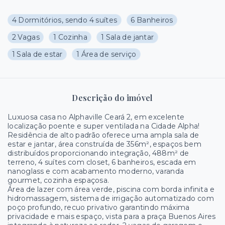
4 Dormitórios, sendo 4 suítes
6 Banheiros
2 Vagas
1 Cozinha
1 Sala de jantar
1 Sala de estar
1 Área de serviço
Descrição do imóvel
Luxuosa casa no Alphaville Ceará 2, em excelente
localização poente e super ventilada na Cidade Alpha!
Residência de alto padrão oferece uma ampla sala de
estar e jantar, área construída de 356m², espaços bem
distribuídos proporcionando integração, 488m² de
terreno, 4 suítes com closet, 6 banheiros, escada em
nanoglass e com acabamento moderno, varanda
gourmet, cozinha espaçosa.
Área de lazer com área verde, piscina com borda infinita e
hidromassagem, sistema de irrigação automatizado com
poço profundo, recuo privativo garantindo máxima
privacidade e mais espaço, vista para a praça Buenos Aires