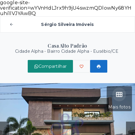
google-site-
verification=wYVnHdLJrx9h9jU4swzmQDlowNy68YH
uhi1lVJYAwBQ
Sérgio Silveira Imóveis
Casa Alto Padrão
Cidade Alpha -
Bairro Cidade Alpha - Eusébio/CE
Compartilhar
Mais fotos