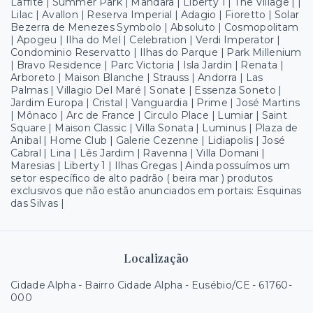
Laffite | Summer Park | Mandara | Liberty 1 | The Village | |
Lilac | Avallon | Reserva Imperial | Adagio | Fioretto | Solar
Bezerra de Menezes Symbolo | Absoluto | Cosmopolitam
| Apogeu | Ilha do Mel | Celebration | Verdi Imperator |
Condominio Reservatto | Ilhas do Parque | Park Millenium
| Bravo Residence | Parc Victoria | Isla Jardin | Renata |
Arboreto | Maison Blanche | Strauss | Andorra | Las
Palmas | Villagio Del Maré | Sonate | Essenza Soneto |
Jardim Europa | Cristal | Vanguardia | Prime | José Martins
| Mônaco | Arc de France | Circulo Place | Lumiar | Saint
Square | Maison Classic | Villa Sonata | Luminus | Plaza de
Anibal | Home Club | Galerie Cezenne | Lidiapolis | José
Cabral | Lina | Lês Jardim | Ravenna | Villa Domani |
Maresias | Liberty 1 | Ilhas Gregas | Ainda possuímos um
setor específico de alto padrão ( beira mar ) produtos
exclusivos que não estão anunciados em portais: Esquinas
das Silvas |
Localização
Cidade Alpha - Bairro Cidade Alpha - Eusébio/CE
- 61760-
000