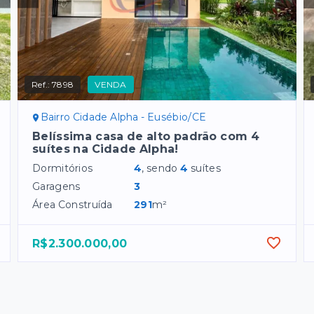
Ref.:
7898
VENDA
Bairro Cidade Alpha - Eusébio/CE
Belíssima casa de alto padrão com 4
suítes na Cidade Alpha!
Dormitórios
4
, sendo
4
suítes
Garagens
3
Área Construída
291
m²
R$2.300.000,00