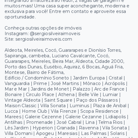
integrando à natureza ao redor, 2 vagas de garagem e
muitos mais! Uma casa super aconchegante, moderna e
exclusiva para você! Entre em contato e aproveite essa
oportunidade.
Conheça outras opções de imóveis
Instagram: @sergiosilveiraimoveis
Site: sergiosilveiraimoveis.com
Aldeota, Meireles, Cocó, Guararapes e Dionísio Torres,
Sapiranga, cambeba, Luciano Cavalcante, Cocó,
Guararapes, Meireles, Beira Mar, Aldeota, Cidade 2000,
Porto das Dunas, Eusébio, Aquiraz, 6 Bocas, Aguá Fria,
Montese, Bairro de Fátima,
Edifício / Condomínio Soneto | Jardim Europa | Cristal |
Vanguardia | Prime | José Martins | Mônaco | Acrópolis |
Mar e Mar | Jardins de Monet | Palazzo | Arc de France |
Bonaire | Circulo Place | Athena | Belle Vile | Lumiar |
Vintage Aldeota | Saint Square | Paço dos Pássaros |
Maison Classic | Villa Sonata | Luminus | Plaza de Anibal |
Lucca | Home Club | Vila Firenze | Scopa Residence |
Marees | Galerie Cezenne | Galerie Cezanne | Lidiapolis |
Antilhas | Promenade | José Cabral | Lina | Telma Rios |
Lês Jardim | Hyperion | Granada | Ravenna | Vila Sonata |
Villa Domani | Apogeu | Maresias | Las Palmas | Solaris |