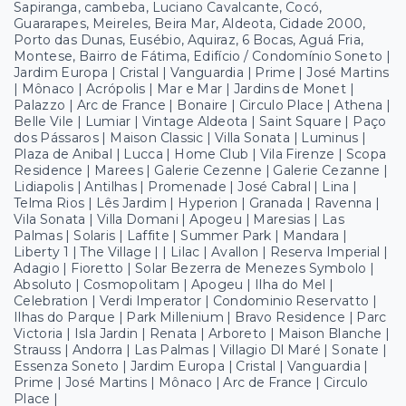
Sapiranga, cambeba, Luciano Cavalcante, Cocó,
Guararapes, Meireles, Beira Mar, Aldeota, Cidade 2000,
Porto das Dunas, Eusébio, Aquiraz, 6 Bocas, Aguá Fria,
Montese, Bairro de Fátima, Edifício / Condomínio Soneto |
Jardim Europa | Cristal | Vanguardia | Prime | José Martins
| Mônaco | Acrópolis | Mar e Mar | Jardins de Monet |
Palazzo | Arc de France | Bonaire | Circulo Place | Athena |
Belle Vile | Lumiar | Vintage Aldeota | Saint Square | Paço
dos Pássaros | Maison Classic | Villa Sonata | Luminus |
Plaza de Anibal | Lucca | Home Club | Vila Firenze | Scopa
Residence | Marees | Galerie Cezenne | Galerie Cezanne |
Lidiapolis | Antilhas | Promenade | José Cabral | Lina |
Telma Rios | Lês Jardim | Hyperion | Granada | Ravenna |
Vila Sonata | Villa Domani | Apogeu | Maresias | Las
Palmas | Solaris | Laffite | Summer Park | Mandara |
Liberty 1 | The Village | | Lilac | Avallon | Reserva Imperial |
Adagio | Fioretto | Solar Bezerra de Menezes Symbolo |
Absoluto | Cosmopolitam | Apogeu | Ilha do Mel |
Celebration | Verdi Imperator | Condominio Reservatto |
Ilhas do Parque | Park Millenium | Bravo Residence | Parc
Victoria | Isla Jardin | Renata | Arboreto | Maison Blanche |
Strauss | Andorra | Las Palmas | Villagio Dl Maré | Sonate |
Essenza Soneto | Jardim Europa | Cristal | Vanguardia |
Prime | José Martins | Mônaco | Arc de France | Circulo
Place |