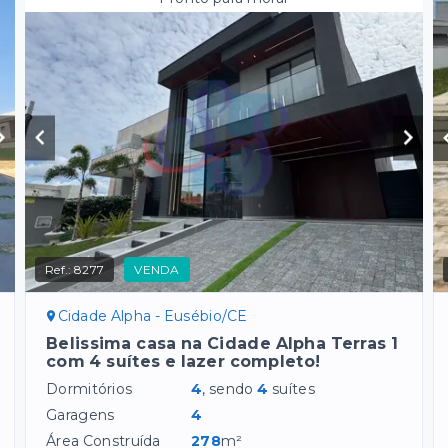
Ref.:
8277
VENDA
Cidade Alpha - Eusébio/CE
Belissima casa na Cidade Alpha Terras 1
com 4 suítes e lazer completo!
Dormitórios
4
, sendo
4
suítes
Garagens
4
Área Construída
278
m²