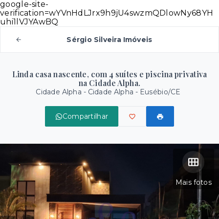
google-site-
verification=wYVnHdLJrx9h9jU4swzmQDlowNy68YH
uhi1lVJYAwBQ
Sérgio Silveira Imóveis
Linda casa nascente, com 4 suítes e piscina privativa
na Cidade Alpha.
Cidade Alpha -
Cidade Alpha - Eusébio/CE
Compartilhar
Mais fotos