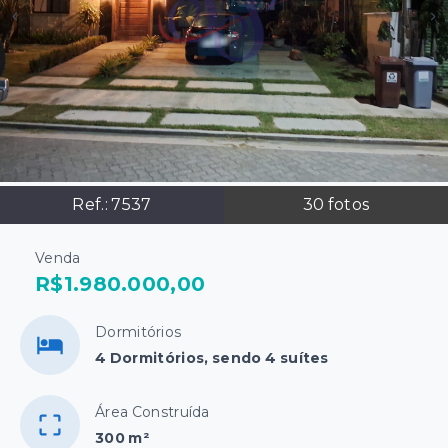
Ref.:
7537
30
fotos
Venda
R$1.980.000,00
Dormitórios
4 Dormitórios, sendo 4 suítes
Área Construída
300 m²