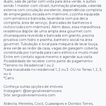
duplo, sala de jantar com vista para área verde, 4 suítes
sendo 1 máster com closet, iluminação planejada, varanda
externa com circulação excelente, dependência completa
de empregados, escada em mármore, cozinha equipada
com armários e bancada, lavanderia com pia deca
completa, área de serviço, (bancadas de banheiros e
nichos todos em mármore). Além disso, essa maravilhosa
residência dispõe de uma ampla área gourmet com
churrasqueira revestida e bancada em granito, piscina
privativa com hidro e prainha, banheiro social na área
gourmet. Tubulação e local para máquina de lavar louça,
área verde ao redor da casa, vagas de garagem coberta,
constituída por tomada para carro elétrico e muito mais!
Entre em contato agora mesmo e agende sua visita.
Possibilidade de receber como parte do pagamento:
*Terreno no Residencial 1 ou 2.
*casa inacabada no residencial 1, 2 ou 3. OU no Terras 1, 2, 3,
ou 4.
*Carro.
Conheça outras opções de imóveis
Instagram: @sergiosilveiraimoveis
Site: sergiosilveiraimoveis.com
Aldeota, Meireles, Cocó, Guararapes e Dionísio Torres,