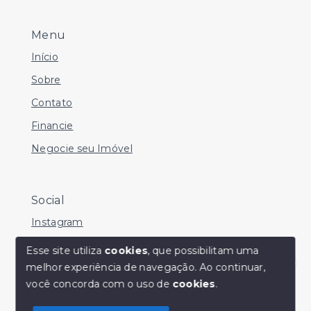
Menu
Início
Sobre
Contato
Financie
Negocie seu Imóvel
Social
Instagram
Facebook
Esse site utiliza
cookies
, que possibilitam uma
melhor experiência de navegação.
Ao continuar,
Youtube
Olá! Estamos disponíveis para te ajudar.
você concorda com o uso de
cookies
.