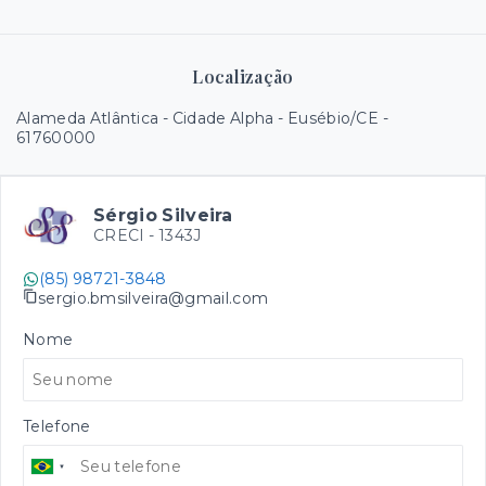
Localização
Alameda Atlântica - Cidade Alpha - Eusébio/CE
-
61760000
Sérgio Silveira
CRECI -
1343J
(85) 98721-3848
sergio.bmsilveira@gmail.com
Nome
Telefone