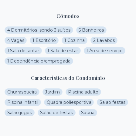
Cômodos
4 Dormitórios, sendo 3 suítes
5 Banheiros
4 Vagas
1 Escritório
1 Cozinha
2 Lavabos
1 Sala de jantar
1 Sala de estar
1 Área de serviço
1 Dependência p/empregada
Características do Condomínio
Churrasqueira
Jardim
Piscina adulto
Piscina infantil
Quadra poliesportiva
Salao festas
Salao jogos
Salão de festas
Sauna