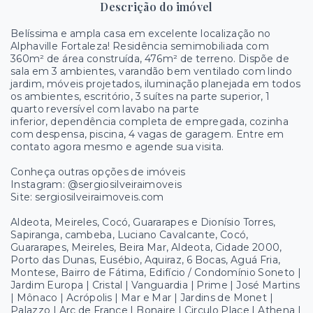
Descrição do imóvel
Belíssima e ampla casa em excelente localização no
Alphaville Fortaleza! Residência semimobiliada com
360m² de área construída, 476m² de terreno. Dispõe de
sala em 3 ambientes, varandão bem ventilado com lindo
jardim, móveis projetados, iluminação planejada em todos
os ambientes, escritório, 3 suítes na parte superior, 1
quarto reversível com lavabo na parte
inferior, dependência completa de empregada, cozinha
com despensa, piscina, 4 vagas de garagem. Entre em
contato agora mesmo e agende sua visita.
Conheça outras opções de imóveis
Instagram: @sergiosilveiraimoveis
Site: sergiosilveiraimoveis.com
Aldeota, Meireles, Cocó, Guararapes e Dionísio Torres,
Sapiranga, cambeba, Luciano Cavalcante, Cocó,
Guararapes, Meireles, Beira Mar, Aldeota, Cidade 2000,
Porto das Dunas, Eusébio, Aquiraz, 6 Bocas, Aguá Fria,
Montese, Bairro de Fátima, Edifício / Condomínio Soneto |
Jardim Europa | Cristal | Vanguardia | Prime | José Martins
| Mônaco | Acrópolis | Mar e Mar | Jardins de Monet |
Palazzo | Arc de France | Bonaire | Circulo Place | Athena |