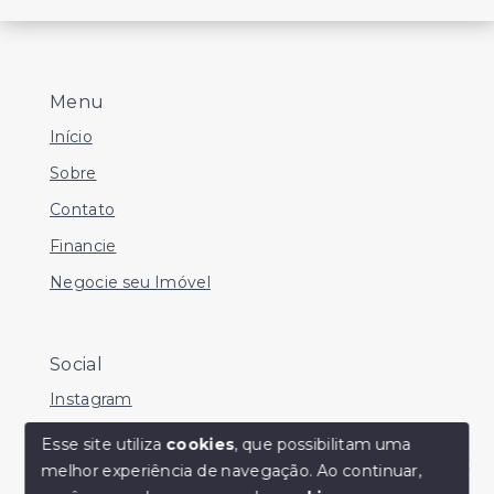
Menu
Início
Sobre
Contato
Financie
Negocie seu Imóvel
Social
Instagram
Facebook
Esse site utiliza
cookies
, que possibilitam uma
melhor experiência de navegação.
Ao continuar,
Youtube
Olá! Estamos disponíveis para te ajudar.