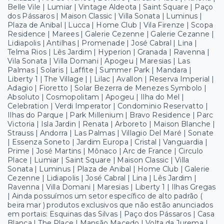
Belle Vile | Lumiar | Vintage Aldeota | Saint Square | Paço
dos Pássaros | Maison Classic | Villa Sonata | Luminus |
Plaza de Anibal | Lucca | Home Club | Vila Firenze | Scopa
Residence | Marees | Galerie Cezenne | Galerie Cezanne |
Lidiapolis | Antilhas | Promenade | José Cabral | Lina |
Telma Rios | Lês Jardim | Hyperion | Granada | Ravenna |
Vila Sonata | Villa Domani | Apogeu | Maresias | Las
Palmas | Solaris | Laffite | Summer Park | Mandara |
Liberty 1 | The Village | | Lilac | Avallon | Reserva Imperial |
Adagio | Fioretto | Solar Bezerra de Menezes Symbolo |
Absoluto | Cosmopolitam | Apogeu | Ilha do Mel |
Celebration | Verdi Imperator | Condominio Reservatto |
Ilhas do Parque | Park Millenium | Bravo Residence | Parc
Victoria | Isla Jardin | Renata | Arboreto | Maison Blanche |
Strauss | Andorra | Las Palmas | Villagio Del Maré | Sonate
| Essenza Soneto | Jardim Europa | Cristal | Vanguardia |
Prime | José Martins | Mônaco | Arc de France | Circulo
Place | Lumiar | Saint Square | Maison Classic | Villa
Sonata | Luminus | Plaza de Anibal | Home Club | Galerie
Cezenne | Lidiapolis | José Cabral | Lina | Lês Jardim |
Ravenna | Villa Domani | Maresias | Liberty 1 | Ilhas Gregas
| Ainda possuímos um setor específico de alto padrão (
beira mar ) produtos exclusivos que não estão anunciados
em portais: Esquinas das Silvas | Paço dos Pássaros | Casa
Blanca | The Place | Mansão Macedo | Volta da Jurema |