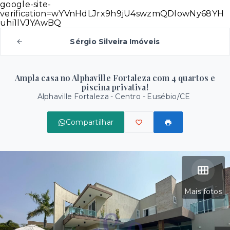
google-site-
verification=wYVnHdLJrx9h9jU4swzmQDlowNy68YH
uhi1lVJYAwBQ
Sérgio Silveira Imóveis
Ampla casa no Alphaville Fortaleza com 4 quartos e
piscina privativa!
Alphaville Fortaleza -
Centro - Eusébio/CE
Compartilhar
Mais fotos