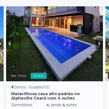
Ref.:
7005
VENDA
Centro - Eusébio/CE
Maravilhosa casa alto padrão no
Alphaville Ceará com 4 suítes
Dormitórios
4
, sendo
4
suítes