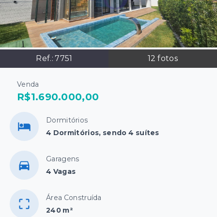
Ref.:
7751
12
fotos
Venda
R$1.690.000,00
Dormitórios
4 Dormitórios, sendo 4 suítes
Garagens
4 Vagas
Área Construída
240 m²