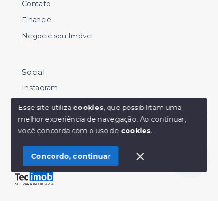
Contato
Financie
Negocie seu Imóvel
Social
Instagram
Facebook
Esse site utiliza
cookies
, que possibilitam uma
melhor experiência de navegação.
Ao continuar,
Youtube
Olá! Estamos disponíveis para te ajudar.
você concorda com o uso de
cookies
.
Concordo, continuar
© Copyright 2026 - Sérgio Silveira Imóveis - Todos os
direitos reservados
SITE PARA IMOBILIARIA
Início
Histórico
Favoritos