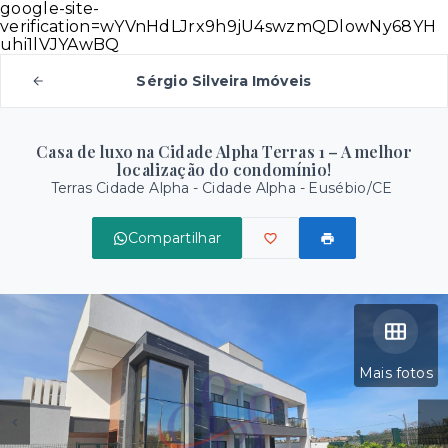
google-site-
verification=wYVnHdLJrx9h9jU4swzmQDlowNy68YH
uhi1lVJYAwBQ
Sérgio Silveira Imóveis
Casa de luxo na Cidade Alpha Terras 1 – A melhor
localização do condomínio!
Terras Cidade Alpha -
Cidade Alpha - Eusébio/CE
Compartilhar
Mais fotos