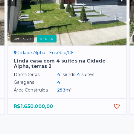
Ref.:
7279
VENDA
Cidade Alpha - Eusébio/CE
Linda casa com 4 suítes na Cidade
Alpha, terras 2
Dormitórios
4
, sendo
4
suítes
Garagens
4
Área Construída
253
m²
R$1.650.000,00