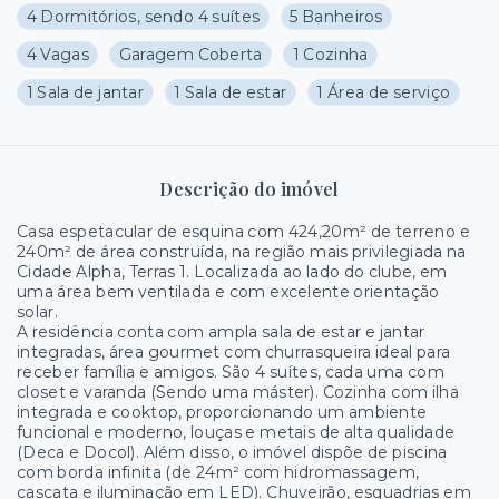
4 Dormitórios, sendo 4 suítes
5 Banheiros
4 Vagas
Garagem Coberta
1 Cozinha
1 Sala de jantar
1 Sala de estar
1 Área de serviço
Descrição do imóvel
Casa espetacular de esquina com 424,20m² de terreno e
240m² de área construída, na região mais privilegiada na
Cidade Alpha, Terras 1. Localizada ao lado do clube, em
uma área bem ventilada e com excelente orientação
solar.
A residência conta com ampla sala de estar e jantar
integradas, área gourmet com churrasqueira ideal para
receber família e amigos. São 4 suítes, cada uma com
closet e varanda (Sendo uma máster). Cozinha com ilha
integrada e cooktop, proporcionando um ambiente
funcional e moderno, louças e metais de alta qualidade
(Deca e Docol). Além disso, o imóvel dispõe de piscina
com borda infinita (de 24m² com hidromassagem,
cascata e iluminação em LED). Chuveirão, esquadrias em