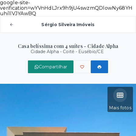
google-site-
verification=wYVnHdLJrx9h9jU4swzmQDlowNy68YH
uhi1lVJYAwBQ
Sérgio Silveira Imóveis
Casa belíssima com 4 suítes - Cidade Alpha
Cidade Alpha -
Coité - Eusébio/CE
Compartilhar
Mais fotos