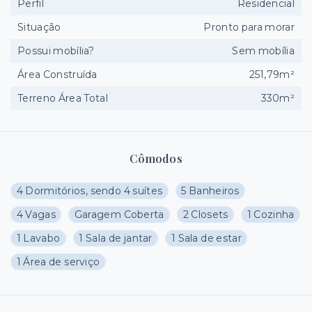
Perfil
Residencial
Situação
Pronto para morar
Possui mobília?
Sem mobília
Área Construída
251,79m²
Terreno Área Total
330m²
Cômodos
4 Dormitórios, sendo 4 suítes
5 Banheiros
4 Vagas
Garagem Coberta
2 Closets
1 Cozinha
1 Lavabo
1 Sala de jantar
1 Sala de estar
1 Área de serviço