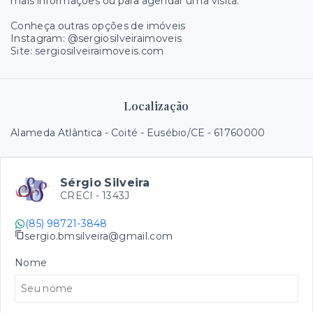
mais informações ou para agendar uma visita.
Conheça outras opções de imóveis
Instagram: @sergiosilveiraimoveis
Site: sergiosilveiraimoveis.com
Localização
Alameda Atlântica - Coité - Eusébio/CE
- 61760000
Sérgio Silveira
CRECI -
1343J
(85) 98721-3848
sergio.bmsilveira@gmail.com
Nome