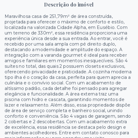
Descrição do imóvel
Maravilhosa casa de 251,79m² de área construída,
projetada para oferecer o máximo de conforto e estilo,
localizada na valorizada Cidade Alpha, em Eusébio. Com
um terreno de 330m², essa residência proporciona uma
experiência única desde a sua entrada. Ao entrar, você é
recebido por uma sala ampla com pé direito duplo,
destacando a modernidade e amplitude do espaço. A
integração com a varanda gourmet é ideal para receber
amigos e familiares em momentos inesquecíveis. São 4
suítes no total, das quais 2 possuem closets exclusivos,
oferecendo privacidade e praticidade. A cozinha moderna
tipo ilha é o coração da casa, perfeita para quem aprecia a
culinária e o convívio social. Com um acabamento de
altíssimo padrão, cada detalhe foi pensado para agregar
elegância e funcionalidade. A área externa traz uma
piscina com hidro e cascata, garantindo momentos de
lazer e relaxamento. Além disso, essa propriedade dispõe
de área de serviço completa e banheiro social, unindo
conforto e conveniência. São 4 vagas de garagem, sendo
2 cobertas e 2 descobertas. Com um acabamento extra
de excelência, essa residência se destaca pelo design e
ambientes acolhedores. Entre em contato conosco para