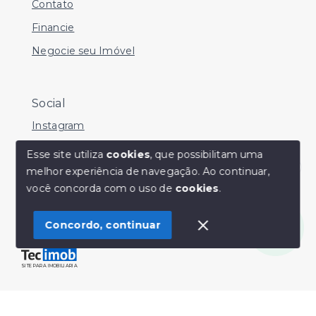
Contato
Financie
Negocie seu Imóvel
Social
Instagram
Facebook
Esse site utiliza
cookies
, que possibilitam uma
melhor experiência de navegação.
Ao continuar,
Youtube
Olá! Estamos disponíveis para te ajudar.
você concorda com o uso de
cookies
.
Concordo, continuar
© Copyright 2026 - Sérgio Silveira Imóveis - Todos os
direitos reservados
SITE PARA IMOBILIARIA
Início
Histórico
Favoritos