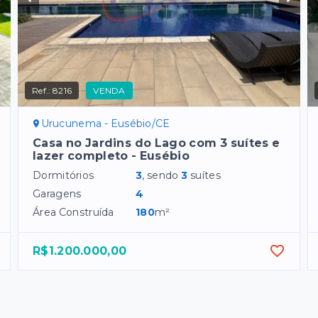
Ref.:
8216
VENDA
Urucunema - Eusébio/CE
Casa no Jardins do Lago com 3 suítes e
lazer completo - Eusébio
Dormitórios
3
, sendo
3
suítes
Garagens
4
Área Construída
180
m²
R$1.200.000,00