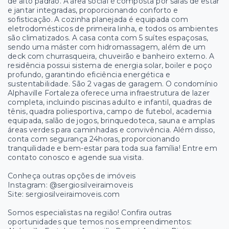
de alto padrão. A área social é composta por salas de estar
e jantar integradas, proporcionando conforto e
sofisticação. A cozinha planejada é equipada com
eletrodomésticos de primeira linha, e todos os ambientes
são climatizados. A casa conta com 5 suítes espaçosas,
sendo uma máster com hidromassagem, além de um
deck com churrasqueira, chuveirão e banheiro externo. A
residência possui sistema de energia solar, boiler e poço
profundo, garantindo eficiência energética e
sustentabilidade. São 2 vagas de garagem. O condomínio
Alphaville Fortaleza oferece uma infraestrutura de lazer
completa, incluindo piscinas adulto e infantil, quadras de
tênis, quadra poliesportiva, campo de futebol, academia
equipada, salão de jogos, brinquedoteca, sauna e amplas
áreas verdes para caminhadas e convivência. Além disso,
conta com segurança 24horas, proporcionando
tranquilidade e bem-estar para toda sua família! Entre em
contato conosco e agende sua visita.
Conheça outras opções de imóveis
Instagram: @sergiosilveiraimoveis
Site: sergiosilveiraimoveis.com
Somos especialistas na região! Confira outras
oportunidades que temos nos empreendimentos: