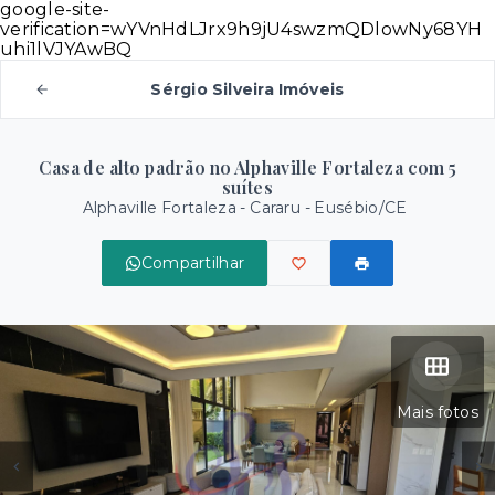
google-site-
verification=wYVnHdLJrx9h9jU4swzmQDlowNy68YH
uhi1lVJYAwBQ
Sérgio Silveira Imóveis
Casa de alto padrão no Alphaville Fortaleza com 5
suítes
Alphaville Fortaleza -
Cararu - Eusébio/CE
Compartilhar
Mais fotos