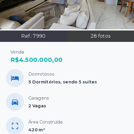
Ref.:
7990
28
fotos
Venda
R$4.500.000,00
Dormitórios
5 Dormitórios, sendo 5 suítes
Garagens
2 Vagas
Área Construída
420 m²