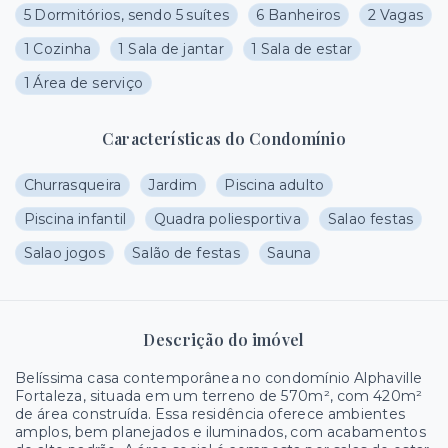
5 Dormitórios, sendo 5 suítes
6 Banheiros
2 Vagas
1 Cozinha
1 Sala de jantar
1 Sala de estar
1 Área de serviço
Características do Condomínio
Churrasqueira
Jardim
Piscina adulto
Piscina infantil
Quadra poliesportiva
Salao festas
Salao jogos
Salão de festas
Sauna
Descrição do imóvel
Belíssima casa contemporânea no condomínio Alphaville
Fortaleza, situada em um terreno de 570m², com 420m²
de área construída. Essa residência oferece ambientes
amplos, bem planejados e iluminados, com acabamentos