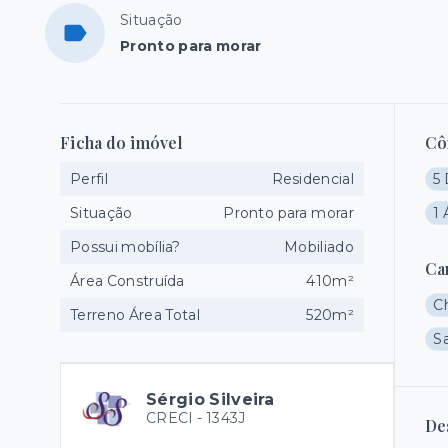
Situação
Pronto para morar
Ficha do imóvel
Cô
Perfil
Residencial
5 
Situação
Pronto para morar
1 
Possui mobília?
Mobiliado
Ca
Área Construída
410m²
C
Terreno Área Total
520m²
S
Sérgio Silveira
CRECI -
1343J
De