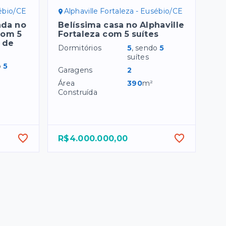
sébio/CE
Alphaville Fortaleza - Eusébio/CE
ada no
Belíssima casa no Alphaville
com 5
Fortaleza com 5 suítes
 de
Dormitórios
5
, sendo
5
suítes
o
5
Garagens
2
Área
390
m²
Construída
R$4.000.000,00