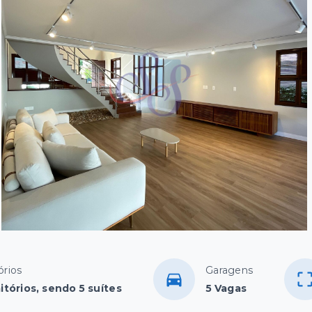
órios
Garagens
itórios, sendo 5 suítes
5 Vagas