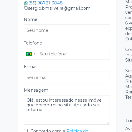
Mag
(85) 98721-3848
Pro
sergio.bmsilveira@gmail.com
ven
con
Nome
6 v
exp
des
Ent
Telefone
Co
Ins
Sit
E-mail
Som
Aqu
Pla
Ma
Mensagem
Ro
Ter
Lo
Ave
Concordo com a
Política de