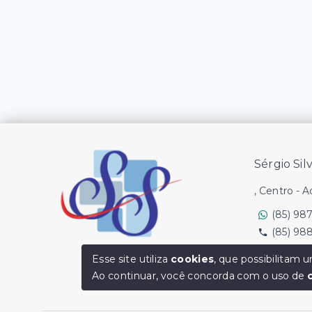
Sérgio Sil
, Centro - 
(85) 98
(85) 98
Ver e-mail
Esse site utiliza
cookies
, que possibilitam
Ao continuar, você concorda com o uso de