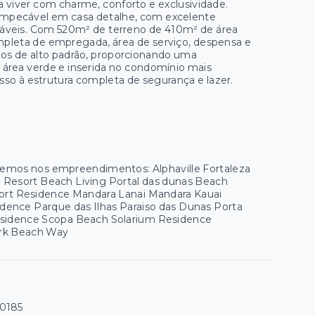
a viver com charme, conforto e exclusividade.
 impecável em casa detalhe, com excelente
adáveis. Com 520m² de terreno de 410m² de área
ompleta de empregada, área de serviço, despensa e
os de alto padrão, proporcionando uma
 área verde e inserida no condomínio mais
cesso à estrutura completa de segurança e lazer.
 temos nos empreendimentos: Alphaville Fortaleza
ua Resort Beach Living Portal das dunas Beach
esort Residence Mandara Lanai Mandara Kauai
ence Parque das Ilhas Paraiso das Dunas Porta
esidence Scopa Beach Solarium Residence
Park Beach Way
30185