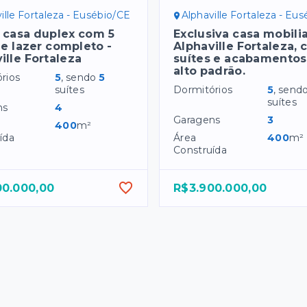
ille Fortaleza - Eusébio/CE
Alphaville Fortaleza - Eu
 casa duplex com 5
Exclusiva casa mobili
 e lazer completo -
Alphaville Fortaleza, 
ille Fortaleza
suítes e acabamentos
alto padrão.
rios
5
, sendo
5
suítes
Dormitórios
5
, send
suítes
ns
4
Garagens
3
400
m²
ída
Área
400
m²
Construída
00.000,00
R$3.900.000,00