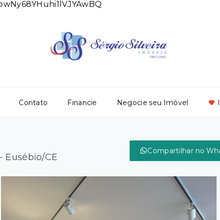
DlowNy68YHuhi1lVJYAwBQ
Contato
Financie
Negocie seu Imóvel
Compartilhar no Wh
 - Eusébio/CE