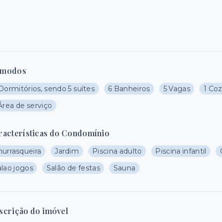
modos
Dormitórios, sendo 5 suítes
6 Banheiros
5 Vagas
1 Co
Área de serviço
racterísticas do Condomínio
hurrasqueira
Jardim
Piscina adulto
Piscina infantil
alao jogos
Salão de festas
Sauna
scrição do imóvel