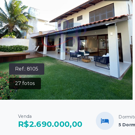
Ref.:
8105
27
fotos
Venda
Dormit
R$2.690.000,00
5 Dorm