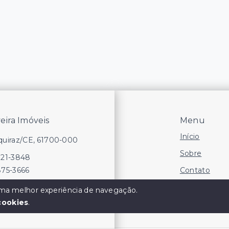
veira Imóveis
Menu
Início
Aquiraz/CE, 61700-000
Sobre
721-3848
Contato
875-3666
Financie
 uma melhor experiência de navegação.
cookies
.
Negocie seu