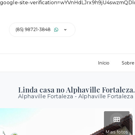
google-site-verification=wYVnHdLJrx9h9jU4swzmQ
(85) 98721-3848
Início
Sobre
Linda casa no Alphaville Fortaleza.
Alphaville Fortaleza -
Alphaville Fortaleza
Mais fotos