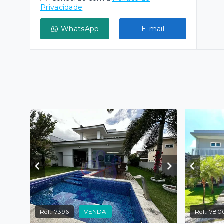
Privacidade
WhatsApp
E-mail
Ref.:
7396
VENDA
Ref.:
780