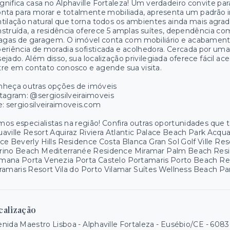
nifica casa no Alphaville Fortaleza! Um verdadeiro convite par
nta para morar e totalmente mobiliada, apresenta um padrão
tilação natural que torna todos os ambientes ainda mais agr
struída, a residência oferece 5 amplas suítes, dependência c
agas de garagem. O imóvel conta com mobiliário e acabament
eriência de moradia sofisticada e acolhedora. Cercada por uma
ejado. Além disso, sua localização privilegiada oferece fácil a
re em contato conosco e agende sua visita.
nheça outras opções de imóveis
tagram: @sergiosilveiraimoveis
e: sergiosilveiraimoveis.com
os especialistas na região! Confira outras oportunidades que
aville Resort Aquiraz Riviera Atlantic Palace Beach Park Acq
ce Beverly Hills Residence Costa Blanca Gran Sol Golf Ville R
rino Beach Mediterranée Residence Miramar Palm Beach Resid
mana Porta Venezia Porta Castelo Portamaris Porto Beach R
ramaris Resort Vila do Porto Vilamar Suítes Wellness Beach 
calização
nida Maestro Lisboa - Alphaville Fortaleza - Eusébio/CE
- 608