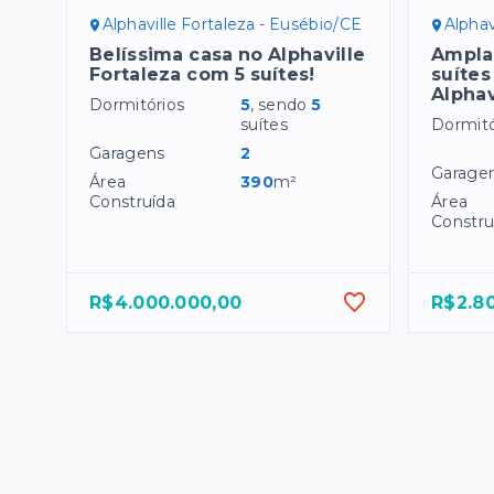
Alphaville Fortaleza - Eusébio/CE
Alphav
Belíssima casa no Alphaville
Ampla
Fortaleza com 5 suítes!
suítes
Alphav
Dormitórios
5
, sendo
5
suítes
Dormitó
Garagens
2
Garage
Área
390
m²
Construída
Área
Constru
R$4.000.000,00
R$2.8