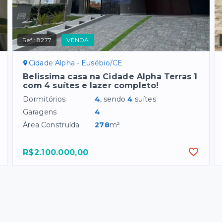
Ref.:
8277
VENDA
Cidade Alpha - Eusébio/CE
Belissima casa na Cidade Alpha Terras 1
com 4 suítes e lazer completo!
Dormitórios
4
, sendo
4
suítes
Garagens
4
Área Construída
278
m²
R$2.100.000,00