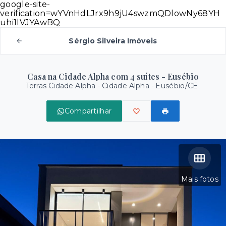
google-site-
verification=wYVnHdLJrx9h9jU4swzmQDlowNy68YH
uhi1lVJYAwBQ
Sérgio Silveira Imóveis
Casa na Cidade Alpha com 4 suítes - Eusébio
Terras Cidade Alpha -
Cidade Alpha - Eusébio/CE
Compartilhar
Mais fotos