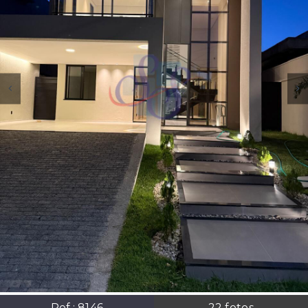
Ref.:
8146
22
fotos