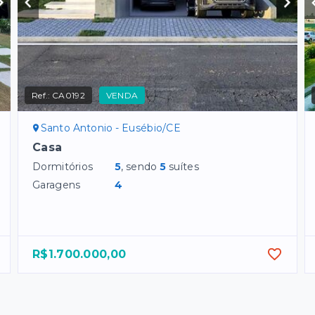
Ref.:
CA0192
VENDA
Santo Antonio - Eusébio/CE
Casa
Dormitórios
5
, sendo
5
suítes
Garagens
4
R$1.700.000,00