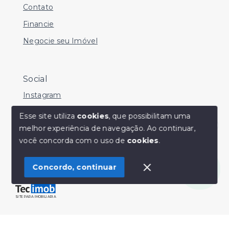
Contato
Financie
Negocie seu Imóvel
Social
Instagram
Facebook
Esse site utiliza
cookies
, que possibilitam uma
melhor experiência de navegação.
Ao continuar,
Youtube
Olá! Estamos disponíveis para te ajudar.
você concorda com o uso de
cookies
.
Concordo, continuar
© Copyright 2026 - Sérgio Silveira Imóveis - Todos os
direitos reservados
SITE PARA IMOBILIARIA