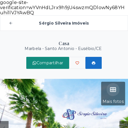
google-site-
verification=wYVnHdLJrx9h9jU4swzmQDlowNy68YH
uhi1lVJYAwBQ
Sérgio Silveira Imóveis
Casa
Marbela -
Santo Antonio - Eusébio/CE
Compartilhar
Mais fotos