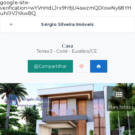
google-site-
verification=wYVnHdLJrx9h9jU4swzmQDlowNy68YH
uhi1lVJYAwBQ
Sérgio Silveira Imóveis
Casa
Terras 3 -
Coité - Eusébio/CE
Compartilhar
Mais fotos