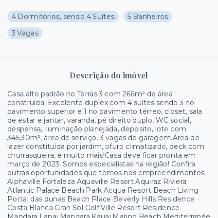
4 Dormitórios, sendo 4 Suítes
5 Banheiros
3 Vagas
Descrição do imóvel
Casa alto padrão no Terras 3 com 266m² de área
construída. Excelente duplex com 4 suítes sendo 3 no
pavimento superior e 1 no pavimento térreo, closet, sala
de estar e jantar, varanda, pé direito duplo, WC social,
despensa, iluminação planejada, deposito, lote com
345,30m², área de serviço, 3 vagas de garagem.Área de
lazer constituída por jardim, ofuro climatizado, deck com
churrasqueira, e muito mais!Casa deve ficar pronta em
março de 2023. Somos especialistas na região! Confira
outras oportunidades que temos nos empreendimentos:
Alphaville Fortaleza Aquaville Resort Aquiraz Riviera
Atlantic Palace Beach Park Acqua Resort Beach Living
Portal das dunas Beach Place Beverly Hills Residence
Costa Blanca Gran Sol Golf Ville Resort Residence
Mandara Lanai Mandara Kauai Marino Beach Mediterranée