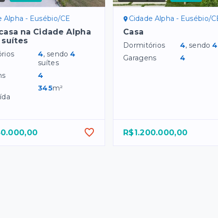
e Alpha - Eusébio/CE
Cidade Alpha - Eusébio/C
casa na Cidade Alpha
Casa
 suítes
Dormitórios
4
, sendo
4
rios
4
, sendo
4
Garagens
4
suítes
ns
4
345
m²
ída
50.000,00
R$1.200.000,00