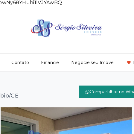
DlowNy68YHuhi1lVJYAwBQ
Contato
Financie
Negocie seu Imóvel
Compartilhar no Wh
ébio/CE