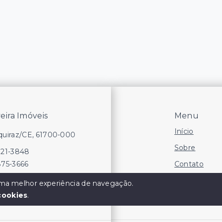
veira Imóveis
Menu
Início
Aquiraz/CE, 61700-000
Sobre
721-3848
Contato
875-3666
Financie
 uma melhor experiência de navegação.
cookies
.
Negocie seu