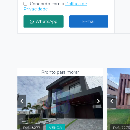
Concordo com a
Política de
Privacidade
WhatsApp
E-mail
Pronto para morar
Ref.:
8277
VENDA
Ref.:
727