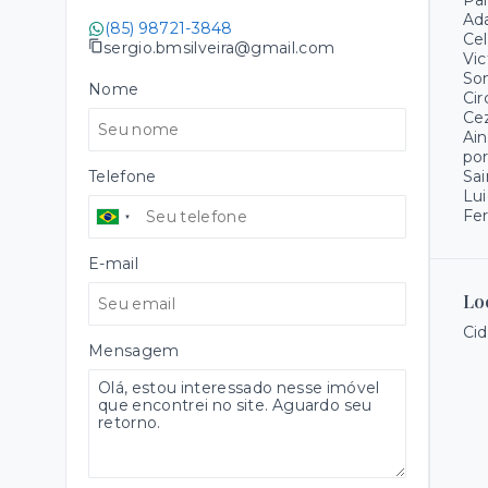
Pal
Ada
(85) 98721-3848
Cel
sergio.bmsilveira@gmail.com
Vic
Son
Nome
Cir
Cez
Ain
por
Telefone
Sai
Lui
Fer
E-mail
Lo
Cid
Mensagem