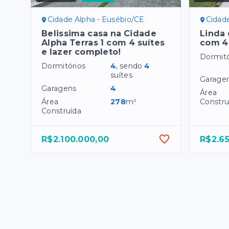
Cidade Alpha - Eusébio/CE
Cidad
Belissima casa na Cidade
Linda 
Alpha Terras 1 com 4 suítes
com 4
e lazer completo!
Dormitó
Dormitórios
4
, sendo
4
suítes
Garage
Garagens
4
Área
Área
278
m²
Constru
Construída
R$2.100.000,00
R$2.6