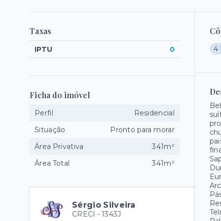
Taxas
Cô
4 
IPTU
0
De
Ficha do imóvel
Bel
Perfil
Residencial
suí
pro
Situação
Pronto para morar
chu
pai
Área Privativa
341m²
fin
Sap
Área Total
341m²
Dun
Eur
Arc
Pás
Res
Sérgio Silveira
Tel
CRECI -
1343J