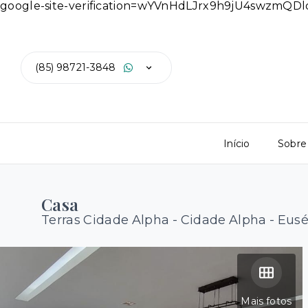
google-site-verification=wYVnHdLJrx9h9jU4swzmQ
(85) 98721-3848
Início
Sobre
Casa
Terras Cidade Alpha -
Cidade Alpha - Eus
Mais fotos