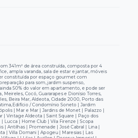
o com 341m² de área construída, composta por 4
ice, ampla varanda, sala de estar e jantar, móveis
lazer constituída por espaço gourmet com
preparação para som, jardim suspenso,
 ainda 50% do valor em apartamento, e pode ser
 Meireles, Cocó, Guararapes e Dionísio Torres,
es, Beira Mar, Aldeota, Cidade 2000, Porto das
átima,Edifício / Condomínio Soneto | Jardim
ópolis | Mar e Mar | Jardins de Monet | Palazzo |
iar | Vintage Aldeota | Saint Square | Paço dos
l | Lucca | Home Club | Vila Firenze | Scopa
s | Antilhas | Promenade | José Cabral | Lina |
ta | Villa Domani | Apogeu | Maresias | Las