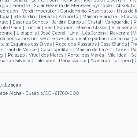
mas | Solaris | Laffite | Summer Park | Mandara | Liberty 1 | The V
gio | Fioretto | Solar Bezerra de Menezes Symbolo | Absoluto 
ebration | Verdi Imperator | Condominio Reservatto | Ilhas do 
toria | Isla Jardin | Renata | Arboreto | Maison Blanche | Strauss
ate | Essenza Soneto | Jardim Europa | Cristal | Vanguardia | P
culo Place | Lumiar | Saint Square | Maison Classic | Villa Sonat
enne | Lidiapolis | José Cabral | Lina | Lês Jardim | Ravenna | Vi
da possuímos um setor específico de alto padrão ( beira mar 
tais: Esquinas das Silvas | Paço dos Pássaros | Casa Blanca | 
nt Paul de Vence | Cosmopolitan | Maison de La Art | Green Pa
gi | Palazzo | Vitral dos Mares | Portal das Marés | Vila Ideal | 
nando Silveira | Palmares | Renaissance | Abelardo Pompeu | 
calização
ade Alpha - Eusébio/CE
- 61760-000