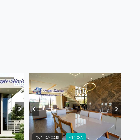
Ref.:
CA0219
VENDA