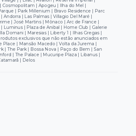
illage | | Lilac | Avallon | Reserva Imperial |
| Cosmopolitam | Apogeu | Ilha do Mel |
Parque | Park Millenium | Bravo Residence | Parc
 | Andorra | Las Palmas | Villagio Del Maré |
rime | José Martins | Mônaco | Arc de France |
a | Luminus | Plaza de Anibal | Home Club | Galerie
lla Domani | Maresias | Liberty 1 | Ilhas Gregas |
) produtos exclusivos que não estão anunciados em
The Place | Mansão Macedo | Volta da Jurema |
rk | The Park | Bossa Nova | Paço do Bem | San
Sanford | The Palace | Mucuripe Plaza | Libanus |
Catamarã | Delos