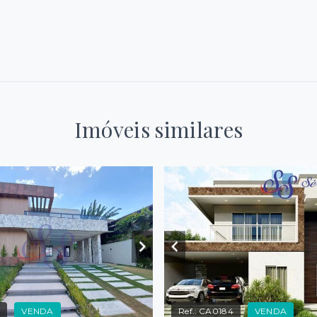
Imóveis similares
3
VENDA
Ref.:
CA0184
VENDA