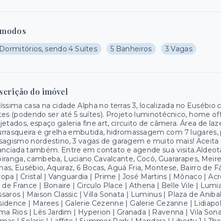
modos
Dormitórios, sendo 4 Suítes
5 Banheiros
3 Vagas
scrição do imóvel
íssima casa na cidade Alpha no terras 3, localizada no Eusébi
tes (podendo ser até 5 suítes). Projeto luminotécnico, home off
jetados, espaço galeria fine art, circuito de câmera. Área de 
rrasqueira e grelha embutida, hidromassagem com 7 lugares, 
sagismo nordestino, 3 vagas de garagem e muito mais! Aceita
anciada também. Entre em contato e agende sua visita.Aldeota,
iranga, cambeba, Luciano Cavalcante, Cocó, Guararapes, Meirel
as, Eusébio, Aquiraz, 6 Bocas, Aguá Fria, Montese, Bairro de F
opa | Cristal | Vanguardia | Prime | José Martins | Mônaco | Acr
 de France | Bonaire | Circulo Place | Athena | Belle Vile | Lum
saros | Maison Classic | Villa Sonata | Luminus | Plaza de Aniba
idence | Marees | Galerie Cezenne | Galerie Cezanne | Lidiapoli
ma Rios | Lês Jardim | Hyperion | Granada | Ravenna | Vila Sona