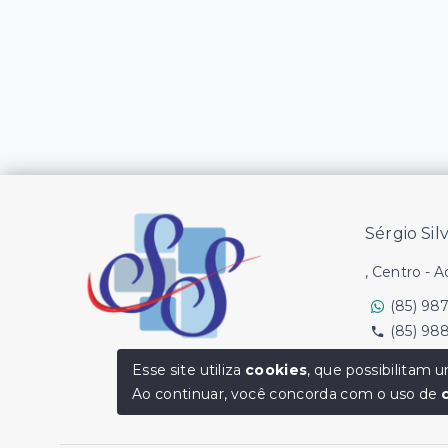
Sérgio Sil
, Centro - 
(85) 98
(85) 98
Ver e-mail
Esse site utiliza
cookies
, que possibilitam
Ao continuar, você concorda com o uso de