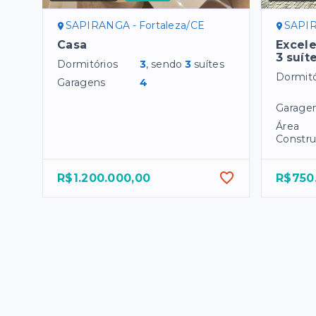
SAPIRANGA - Fortaleza/CE
SAPIR
Casa
Excel
3 suít
Dormitórios
3
, sendo
3
suítes
Dormitó
Garagens
4
Garage
Área
Constru
R$1.200.000,00
R$750