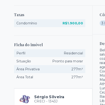
Taxas
Cô
Condomínio
R$1.900,00
3 
De
Ficha do imóvel
Bel
Perfil
Residencial
sal
coz
Situação
Pronto para morar
rai
age
Área Privativa
277m²
Coc
Mon
Área Total
277m²
Mar
Ath
Lum
Cez
Rav
Sérgio Silveira
Lib
CRECI -
1343J