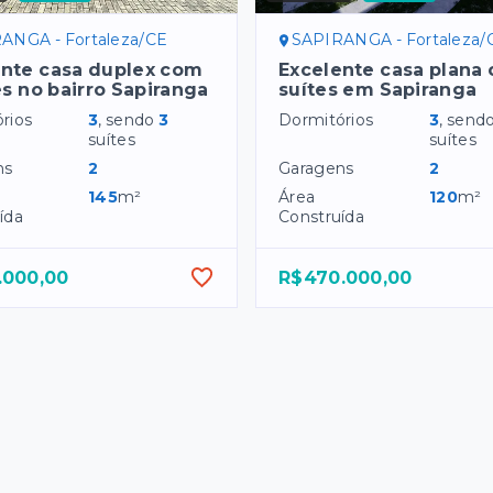
ANGA - Fortaleza/CE
SAPIRANGA - Fortaleza/
ente casa duplex com
Excelente casa plana
es no bairro Sapiranga
suítes em Sapiranga
rios
3
, sendo
3
Dormitórios
3
, send
suítes
suítes
ns
2
Garagens
2
145
m²
Área
120
m²
ída
Construída
.000,00
R$470.000,00