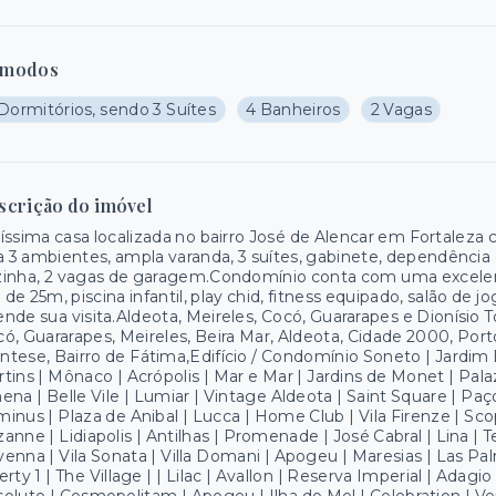
modos
Dormitórios, sendo 3 Suítes
4 Banheiros
2 Vagas
scrição do imóvel
íssima casa localizada no bairro José de Alencar em Fortalez
a 3 ambientes, ampla varanda, 3 suítes, gabinete, dependênci
inha, 2 vagas de garagem.Condomínio conta com uma excelent
a de 25m, piscina infantil, play chid, fitness equipado, salão de
nde sua visita.Aldeota, Meireles, Cocó, Guararapes e Dionísio 
ó, Guararapes, Meireles, Beira Mar, Aldeota, Cidade 2000, Port
tese, Bairro de Fátima,Edifício / Condomínio Soneto | Jardim E
tins | Mônaco | Acrópolis | Mar e Mar | Jardins de Monet | Palaz
ena | Belle Vile | Lumiar | Vintage Aldeota | Saint Square | Paço
inus | Plaza de Anibal | Lucca | Home Club | Vila Firenze | Sc
anne | Lidiapolis | Antilhas | Promenade | José Cabral | Lina | 
enna | Vila Sonata | Villa Domani | Apogeu | Maresias | Las Pal
erty 1 | The Village | | Lilac | Avallon | Reserva Imperial | Ada