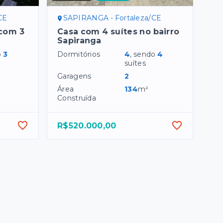
CE
SAPIRANGA - Fortaleza/CE
 com 3
Casa com 4 suítes no bairro
Sapiranga
o
3
Dormitórios
4
, sendo
4
suítes
Garagens
2
Área
134
m²
Construída
R$520.000,00