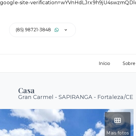
google-site-verification=wYVnHdLJrx9h9jU4swzmQ
(85) 98721-3848
Início
Sobre
Casa
Gran Carmel -
SAPIRANGA - Fortaleza/CE
Mais fotos