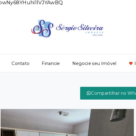
DlowNy68YHuhi1lVJYAwBQ
Contato
Financie
Negocie seu Imóvel
Compartilhar no Wh