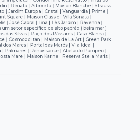
rdi Imperator | Condominio Reservatto | Ilhas do
rdin | Renata | Arboreto | Maison Blanche | Strauss
o | Jardim Europa | Cristal | Vanguardia | Prime |
nt Square | Maison Classic | Villa Sonata |
s | José Cabral | Lina | Lês Jardim | Ravenna |
s um setor específico de alto padrão ( beira mar )
s das Silvas | Paço dos Pássaros | Casa Blanca |
ce | Cosmopolitan | Maison de La Art | Green Park
 dos Mares | Portal das Marés | Vila Ideal |
ira | Palmares | Renaissance | Abelardo Pompeu |
Costa Mare | Maison Karine | Reserva Stella Maris |