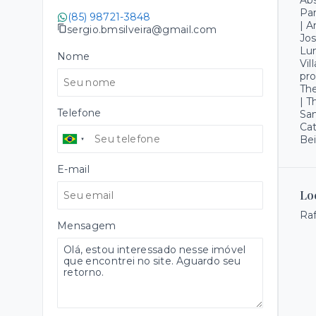
Abs
Par
(85) 98721-3848
| A
sergio.bmsilveira@gmail.com
Jos
Lum
Nome
Vil
pro
The
| T
Telefone
San
Cat
Bei
E-mail
Lo
Raf
Mensagem