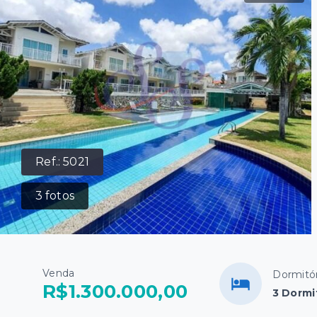
Ref.:
5021
3
fotos
Venda
Dormitór
R$1.300.000,00
3 Dormi