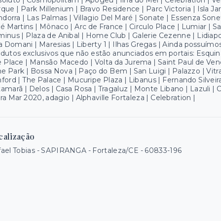
oluto | Cosmopolitam | Apogeu | Ilha do Mel | Celebration | Ve
que | Park Millenium | Bravo Residence | Parc Victoria | Isla Ja
ndorra | Las Palmas | Villagio Del Maré | Sonate | Essenza Sonet
é Martins | Mônaco | Arc de France | Circulo Place | Lumiar | Sai
inus | Plaza de Anibal | Home Club | Galerie Cezenne | Lidiapoli
la Domani | Maresias | Liberty 1 | Ilhas Gregas | Ainda possuímo
dutos exclusivos que não estão anunciados em portais: Esquina
 Place | Mansão Macedo | Volta da Jurema | Saint Paul de Ven
he Park | Bossa Nova | Paço do Bem | San Luigi | Palazzo | Vitral
ford | The Palace | Mucuripe Plaza | Libanus | Fernando Silve
amarã | Delos | Casa Rosa | Tragaluz | Monte Libano | Lazuli | 
ra Mar 2020, adagio | Alphaville Fortaleza | Celebration |
calização
ael Tobias - SAPIRANGA - Fortaleza/CE
- 60833-196