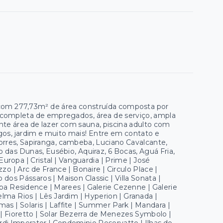
a com 277,73m² de área construída composta por
a completa de empregados, área de serviço, ampla
e área de lazer com sauna, piscina adulto com
 jogos, jardim e muito mais! Entre em contato e
Torres, Sapiranga, cambeba, Luciano Cavalcante,
o das Dunas, Eusébio, Aquiraz, 6 Bocas, Aguá Fria,
uropa | Cristal | Vanguardia | Prime | José
zo | Arc de France | Bonaire | Circulo Place |
 dos Pássaros | Maison Classic | Villa Sonata |
opa Residence | Marees | Galerie Cezenne | Galerie
Telma Rios | Lês Jardim | Hyperion | Granada |
mas | Solaris | Laffite | Summer Park | Mandara |
gio | Fioretto | Solar Bezerra de Menezes Symbolo |