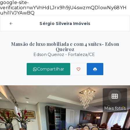
google-site-
verification=wYVnHdLJrx9h9jU4swzmQDlowNy68YH
uhi1lVJYAwBQ
Sérgio Silveira Imóveis
Mansão de luxo mobiliada e com 4 suítes- Edson
Queiroz
Edson Queiroz - Fortaleza/CE
Compartilhar
Mais fotos