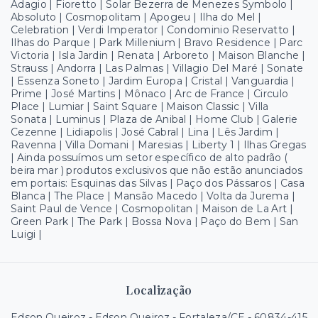
Adagio | Fioretto | Solar Bezerra de Menezes Symbolo |
Absoluto | Cosmopolitam | Apogeu | Ilha do Mel |
Celebration | Verdi Imperator | Condominio Reservatto |
Ilhas do Parque | Park Millenium | Bravo Residence | Parc
Victoria | Isla Jardin | Renata | Arboreto | Maison Blanche |
Strauss | Andorra | Las Palmas | Villagio Del Maré | Sonate
| Essenza Soneto | Jardim Europa | Cristal | Vanguardia |
Prime | José Martins | Mônaco | Arc de France | Circulo
Place | Lumiar | Saint Square | Maison Classic | Villa
Sonata | Luminus | Plaza de Anibal | Home Club | Galerie
Cezenne | Lidiapolis | José Cabral | Lina | Lês Jardim |
Ravenna | Villa Domani | Maresias | Liberty 1 | Ilhas Gregas
| Ainda possuímos um setor específico de alto padrão (
beira mar ) produtos exclusivos que não estão anunciados
em portais: Esquinas das Silvas | Paço dos Pássaros | Casa
Blanca | The Place | Mansão Macedo | Volta da Jurema |
Saint Paul de Vence | Cosmopolitan | Maison de La Art |
Green Park | The Park | Bossa Nova | Paço do Bem | San
Luigi |
Localização
Edson Queiroz - Edson Queiroz - Fortaleza/CE
- 60834-415