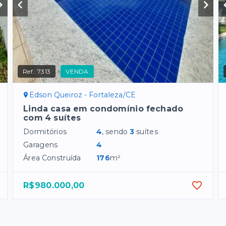
Ref.:
7313
VENDA
Edson Queiroz - Fortaleza/CE
Linda casa em condomínio fechado
com 4 suítes
Dormitórios
4
, sendo
3
suítes
Garagens
4
Área Construída
176
m²
R$980.000,00