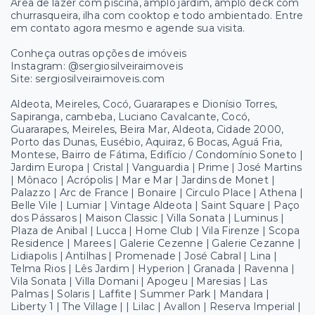
Área de lazer com piscina, amplo jardim, amplo deck com
churrasqueira, ilha com cooktop e todo ambientado. Entre
em contato agora mesmo e agende sua visita.
Conheça outras opções de imóveis
Instagram: @sergiosilveiraimoveis
Site: sergiosilveiraimoveis.com
Aldeota, Meireles, Cocó, Guararapes e Dionísio Torres,
Sapiranga, cambeba, Luciano Cavalcante, Cocó,
Guararapes, Meireles, Beira Mar, Aldeota, Cidade 2000,
Porto das Dunas, Eusébio, Aquiraz, 6 Bocas, Aguá Fria,
Montese, Bairro de Fátima, Edifício / Condomínio Soneto |
Jardim Europa | Cristal | Vanguardia | Prime | José Martins
| Mônaco | Acrópolis | Mar e Mar | Jardins de Monet |
Palazzo | Arc de France | Bonaire | Circulo Place | Athena |
Belle Vile | Lumiar | Vintage Aldeota | Saint Square | Paço
dos Pássaros | Maison Classic | Villa Sonata | Luminus |
Plaza de Anibal | Lucca | Home Club | Vila Firenze | Scopa
Residence | Marees | Galerie Cezenne | Galerie Cezanne |
Lidiapolis | Antilhas | Promenade | José Cabral | Lina |
Telma Rios | Lês Jardim | Hyperion | Granada | Ravenna |
Vila Sonata | Villa Domani | Apogeu | Maresias | Las
Palmas | Solaris | Laffite | Summer Park | Mandara |
Liberty 1 | The Village | | Lilac | Avallon | Reserva Imperial |