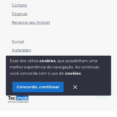
Contato
Financie
Negocie seu Imóvel
Social
Instagram
Facebook
Esse site utiliza
cookies
, que possibilitam uma
melhor experiência de navegação.
Ao continuar,
Youtube
Olá! Estamos disponíveis para te ajudar.
você concorda com o uso de
cookies
.
Concordo, continuar
© Copyright 2026 - Sérgio Silveira Imóveis - Todos os
direitos reservados
SITE PARA IMOBILIARIA