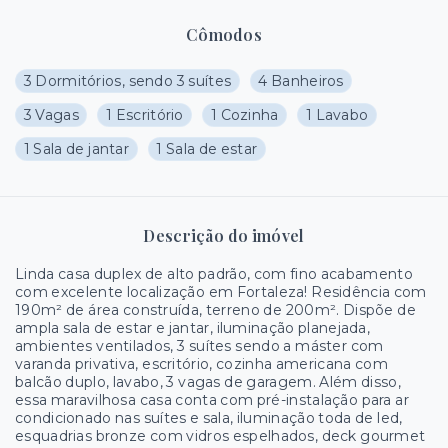
Cômodos
3 Dormitórios, sendo 3 suítes
4 Banheiros
3 Vagas
1 Escritório
1 Cozinha
1 Lavabo
1 Sala de jantar
1 Sala de estar
Descrição do imóvel
Linda casa duplex de alto padrão, com fino acabamento
com excelente localização em Fortaleza! Residência com
190m² de área construída, terreno de 200m². Dispõe de
ampla sala de estar e jantar, iluminação planejada,
ambientes ventilados, 3 suítes sendo a máster com
varanda privativa, escritório, cozinha americana com
balcão duplo, lavabo, 3 vagas de garagem. Além disso,
essa maravilhosa casa conta com pré-instalação para ar
condicionado nas suítes e sala, iluminação toda de led,
esquadrias bronze com vidros espelhados, deck gourmet