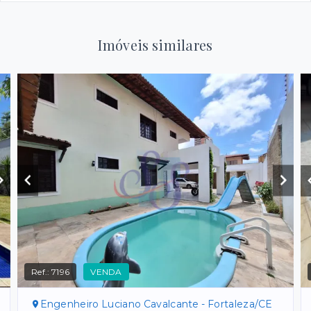
Imóveis similares
Ref.:
7196
VENDA
Engenheiro Luciano Cavalcante - Fortaleza/CE