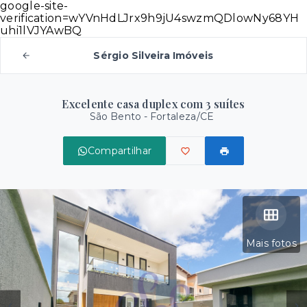
google-site-
verification=wYVnHdLJrx9h9jU4swzmQDlowNy68YH
uhi1lVJYAwBQ
Sérgio Silveira Imóveis
Excelente casa duplex com 3 suítes
São Bento - Fortaleza/CE
Compartilhar
Mais fotos