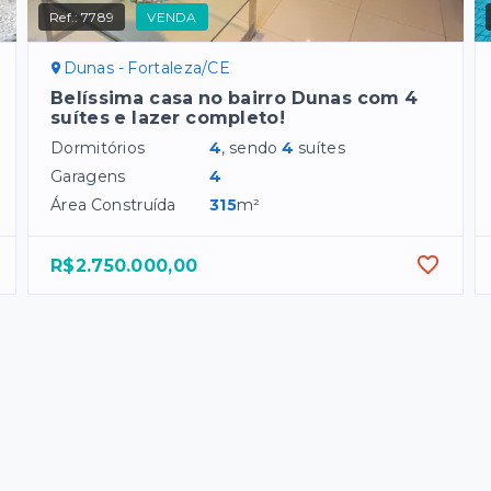
Ref.:
7789
VENDA
Dunas - Fortaleza/CE
Belíssima casa no bairro Dunas com 4
suítes e lazer completo!
Dormitórios
4
, sendo
4
suítes
Garagens
4
Área Construída
315
m²
R$2.750.000,00