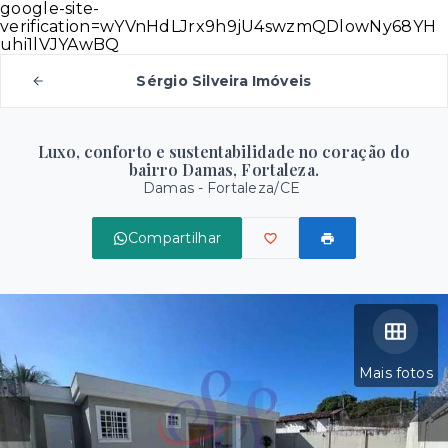
google-site-
verification=wYVnHdLJrx9h9jU4swzmQDlowNy68YH
uhi1lVJYAwBQ
Sérgio Silveira Imóveis
Luxo, conforto e sustentabilidade no coração do
bairro Damas, Fortaleza.
Damas - Fortaleza/CE
Compartilhar
Mais fotos