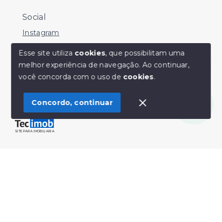
Social
Instagram
Facebook
Esse site utiliza
cookies
, que possibilitam uma
melhor experiência de navegação.
Ao continuar,
Youtube
Olá! Estamos disponíveis para te ajudar.
você concorda com o uso de
cookies
.
Concordo, continuar
© Copyright 2026 - Sérgio Silveira Imóveis - Todos os
direitos reservados
SITE PARA IMOBILIARIA
Início
Histórico
Favoritos