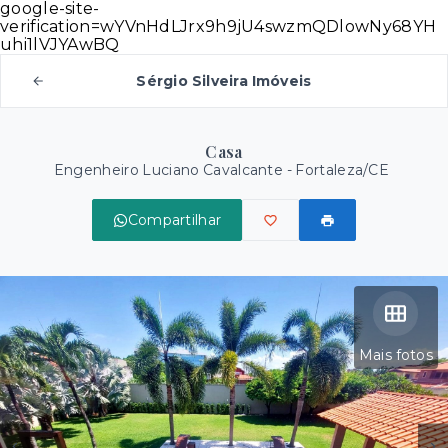
google-site-
verification=wYVnHdLJrx9h9jU4swzmQDlowNy68YH
uhi1lVJYAwBQ
Sérgio Silveira Imóveis
Casa
Engenheiro Luciano Cavalcante - Fortaleza/CE
Compartilhar
Mais fotos