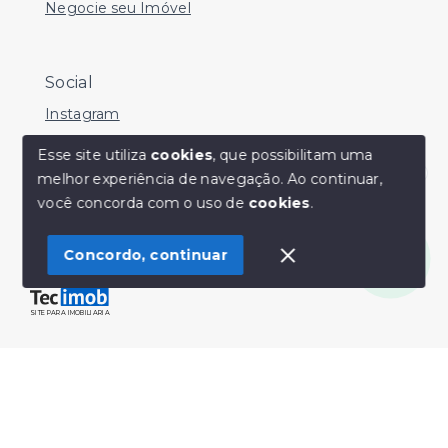
Negocie seu Imóvel
Social
Instagram
Facebook
Esse site utiliza
cookies
, que possibilitam uma
melhor experiência de navegação.
Ao continuar,
Youtube
Olá! Estamos disponíveis para te ajudar.
você concorda com o uso de
cookies
.
Concordo, continuar
© Copyright 2026 - Sérgio Silveira Imóveis - Todos os
direitos reservados
SITE PARA IMOBILIARIA
Início
Histórico
Favoritos