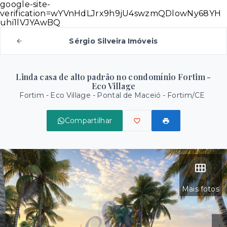
google-site-
verification=wYVnHdLJrx9h9jU4swzmQDlowNy68YH
uhi1lVJYAwBQ
Sérgio Silveira Imóveis
Linda casa de alto padrão no condomínio Fortim -
Eco Village
Fortim - Eco Village -
Pontal de Maceió - Fortim/CE
Compartilhar
Mais fotos