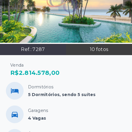
Ref.:
7287
10
fotos
Venda
R$2.814.578,00
Dormitórios
5 Dormitórios, sendo 5 suítes
Garagens
4 Vagas