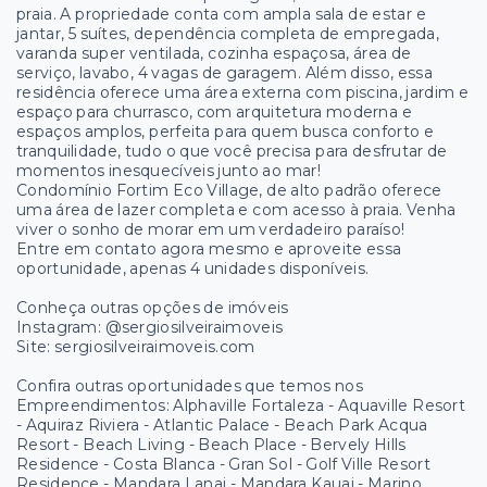
praia. A propriedade conta com ampla sala de estar e
jantar, 5 suítes, dependência completa de empregada,
varanda super ventilada, cozinha espaçosa, área de
serviço, lavabo, 4 vagas de garagem. Além disso, essa
residência oferece uma área externa com piscina, jardim e
espaço para churrasco, com arquitetura moderna e
espaços amplos, perfeita para quem busca conforto e
tranquilidade, tudo o que você precisa para desfrutar de
momentos inesquecíveis junto ao mar!
Condomínio Fortim Eco Village, de alto padrão oferece
uma área de lazer completa e com acesso à praia. Venha
viver o sonho de morar em um verdadeiro paraíso!
Entre em contato agora mesmo e aproveite essa
oportunidade, apenas 4 unidades disponíveis.
Conheça outras opções de imóveis
Instagram: @sergiosilveiraimoveis
Site: sergiosilveiraimoveis.com
Confira outras oportunidades que temos nos
Empreendimentos: Alphaville Fortaleza - Aquaville Resort
- Aquiraz Riviera - Atlantic Palace - Beach Park Acqua
Resort - Beach Living - Beach Place - Bervely Hills
Residence - Costa Blanca - Gran Sol - Golf Ville Resort
Residence - Mandara Lanai - Mandara Kauai - Marino