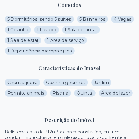
Cômodos
5 Dormitórios, sendo 5 suítes
5 Banheiros
4 Vagas
1 Cozinha
1 Lavabo
1 Sala de jantar
1 Sala de estar
1 Área de serviço
1 Dependência p/empregada
Características do Imóvel
Churrasqueira
Cozinha gourmet
Jardim
Permite animais
Piscina
Quintal
Área de lazer
Descrição do imóvel
Belíssima casa de 312m² de área construída, em um
condomínio exclusivo e privilegiado, localizado frente à