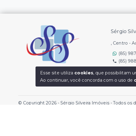
Sérgio Sil
, Centro - 
(85) 98
(85) 98
Ver e-mail
Esse site utiliza
cookies
, que possibilitam
Ao continuar, você concorda com o uso de
© Copyright 2026 - Sérgio Silveira Imóveis - Todos os 