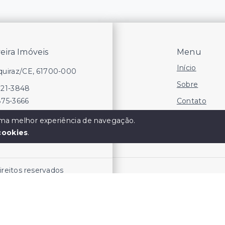
veira Imóveis
Menu
Início
Aquiraz/CE, 61700-000
Sobre
721-3848
Contato
875-3666
Financie
 uma melhor experiência de navegação.
cookies
.
Negocie seu
direitos reservados