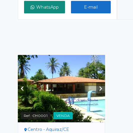
WhatsApp
E-mail
Ref.:
CH0001
VENDA
Centro - Aquiraz/CE