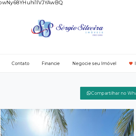
DlowNy68YHuhi1lVJYAwBQ
Contato
Financie
Negocie seu Imóvel
Compartilhar no Wh