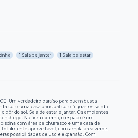
zinha
1 Sala de jantar
1 Sala de estar
– CE. Um verdadeiro paraíso para quem busca
onta com uma casa principal com 4 quartos sendo
o pôr do sol. Sala de estar e jantar. Os ambientes
aconchego. Na área externa, o espaço é um
, piscina com área de churrasco e uma casa de
é totalmente aproveitável, com ampla área verde,
eras possibilidades de uso e expansão. Com