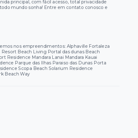
ida principal, com fácil acesso, total privacidade
ue todo mundo sonha! Entre em contato conosco e
 temos nos empreendimentos: Alphaville Fortaleza
ua Resort Beach Living Portal das dunas Beach
esort Residence Mandara Lanai Mandara Kauai
ence Parque das Ilhas Paraiso das Dunas Porta
esidence Scopa Beach Solarium Residence
Park Beach Way