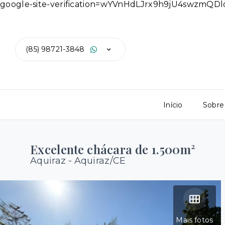
google-site-verification=wYVnHdLJrx9h9jU4swzmQ
(85) 98721-3848
Início
Sobre
Excelente chácara de 1.500m²
Aquiraz - Aquiraz/CE
Mais fotos