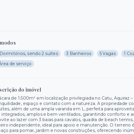
modos
Dormitórios, sendo 2 suítes
3 Banheiros
5 Vagas
1 Co
Área de serviço
scrição do imóvel
cara de 1.500m² em localização privilegiada no Catu, Aquiraz 
nquilidade, espaço e contato com a natureza. A propriedade c
uítes, além de uma ampla varanda em L, perfeita para aproveita 
 integrados, amplos e bem ventilados, garantindo conforto e 
vite ao lazer com 3 baias para cavalos, quadra de beach tennis
eiro independente, ideal para apoio e manutenção. O terreno 
aço para pomar, jardim e novas construções, oferecendo inúm