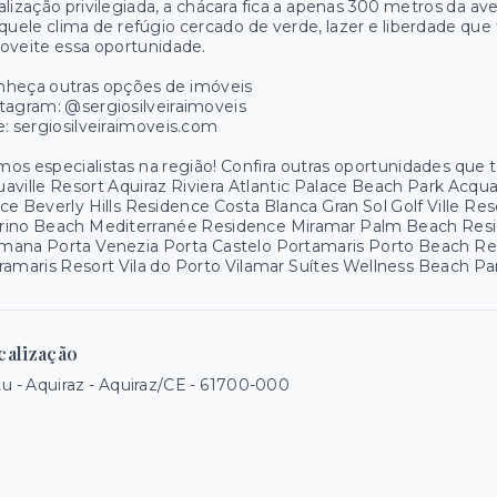
alização privilegiada, a chácara fica a apenas 300 metros da aven
quele clima de refúgio cercado de verde, lazer e liberdade q
oveite essa oportunidade.
nheça outras opções de imóveis
tagram: @sergiosilveiraimoveis
e: sergiosilveiraimoveis.com
os especialistas na região! Confira outras oportunidades que
aville Resort Aquiraz Riviera Atlantic Palace Beach Park Acq
ce Beverly Hills Residence Costa Blanca Gran Sol Golf Ville R
rino Beach Mediterranée Residence Miramar Palm Beach Resid
mana Porta Venezia Porta Castelo Portamaris Porto Beach R
ramaris Resort Vila do Porto Vilamar Suítes Wellness Beach 
calização
u - Aquiraz - Aquiraz/CE
- 61700-000