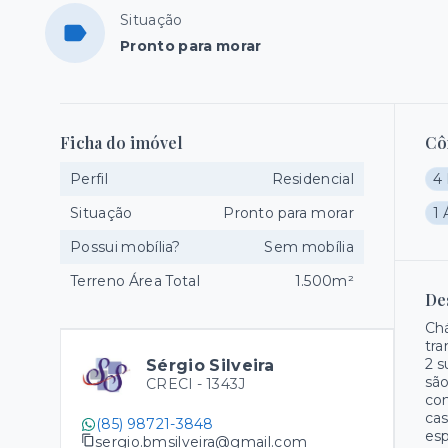
Situação
Pronto para morar
Ficha do imóvel
Cô
Perfil
Residencial
4 
Situação
Pronto para morar
1 
Possui mobília?
Sem mobília
Terreno Área Total
1.500m²
De
Chá
tra
2 s
Sérgio Silveira
são
CRECI -
1343J
con
cas
(85) 98721-3848
esp
sergio.bmsilveira@gmail.com