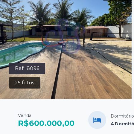
Ref.:
8096
25
fotos
Venda
Dormitóri
R$600.000,00
4 Dormitó