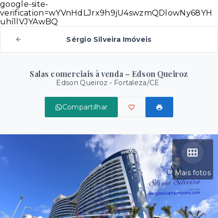
google-site-
verification=wYVnHdLJrx9h9jU4swzmQDlowNy68YH
uhi1lVJYAwBQ
Sérgio Silveira Imóveis
Salas comerciais à venda – Edson Queiroz
Edson Queiroz - Fortaleza/CE
Compartilhar
Mais fotos