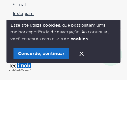
Social
Instagram
Facebook
Esse site utiliza
cookies
, que possibilitam uma
melhor experiência de navegação.
Ao continuar,
Youtube
Olá! Estamos disponíveis para te ajudar.
você concorda com o uso de
cookies
.
Concordo, continuar
© Copyright 2026 - Sérgio Silveira Imóveis - Todos os
direitos reservados
SITE PARA IMOBILIARIA
Início
Histórico
Favoritos