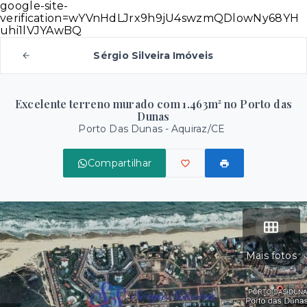
google-site-
verification=wYVnHdLJrx9h9jU4swzmQDlowNy68YH
uhi1lVJYAwBQ
Sérgio Silveira Imóveis
Excelente terreno murado com 1.463m² no Porto das
Dunas
Porto Das Dunas - Aquiraz/CE
Compartilhar
Mais fotos