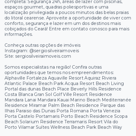
completa: Segurança 24h, áreas de lazer com piscinas,
espaços gourmet, quadras poliesportivas e uma
localização privilegiada a poucos minutos das belas praias
do litoral cearense. Aproveite a oportunidade de viver com
conforto, segurança e lazer em um dos destinos mais
cobiçados do Ceará! Entre em contato conosco para mais
informações.
Conheça outras opções de imóveis
Instagram: @sergiosilveiraimoveis
Site: sergiosilveiraimoveis.com
Somos especialistas na região! Confira outras
oportunidades que temos nos empreendimentos:
Alphaville Fortaleza Aquaville Resort Aquiraz Riviera
Atlantic Palace Beach Park Acqua Resort Beach Living
Portal das dunas Beach Place Beverly Hills Residence
Costa Blanca Gran Sol Golf Ville Resort Residence
Mandara Lanai Mandara Kauai Marino Beach Mediterranée
Residence Miramar Palm Beach Residence Parque das
Ilhas Paraiso das Dunas Porta Romana Porta Venezia
Porta Castelo Portamaris Porto Beach Residence Scopa
Beach Solarium Residence Terramaris Resort Vila do
Porto Vilamar Suítes Wellness Beach Park Beach Way