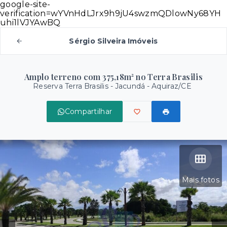
google-site-
verification=wYVnHdLJrx9h9jU4swzmQDlowNy68YH
uhi1lVJYAwBQ
Sérgio Silveira Imóveis
Amplo terreno com 375,18m² no Terra Brasilis
Reserva Terra Brasilis -
Jacundá - Aquiraz/CE
Compartilhar
Mais fotos