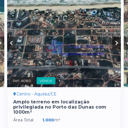
Ref.:
6080
VENDA
Centro - Aquiraz/CE
Amplo terreno em localização
privilegiada no Porto das Dunas com
1000m²
Área Total
1.000
m²