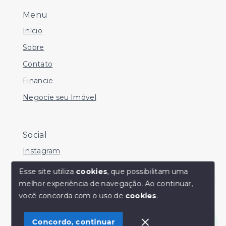
Menu
Início
Sobre
Contato
Financie
Negocie seu Imóvel
Social
Instagram
Facebook
Esse site utiliza
cookies
, que possibilitam uma
melhor experiência de navegação.
Ao continuar,
Youtube
Olá! Estamos disponíveis para te ajudar.
você concorda com o uso de
cookies
.
Concordo, continuar
© Copyright 2026 - Sérgio Silveira Imóveis - Todos os