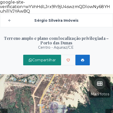
google-site-
verification=wYVnHdLJrx9h9jU4swzmQDlowNy68YH
uhi1lVJYAwBQ
Sérgio Silveira Imóveis
Terreno amplo e plano com localização privilegiada –
Porto das Dunas
Centro - Aquiraz/CE
Compartilhar
Mais fotos