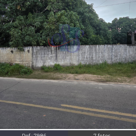
Ref.:
7986
7
fotos