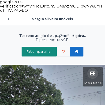
google-site-
verification=wYVnHdLJrx9h9jU4swzmQDlowNy68YH
uhi1lVJYAwBQ
Sérgio Silveira Imóveis
Terreno amplo de 29.487m² - Aquiraz
Tapera - Aquiraz/CE
Compartilhar
Mais fotos