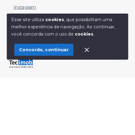
Instagram
Facebook
Esse site utiliza
cookies
, que possibilitam uma
melhor experiência de navegação.
Ao continuar,
Youtube
Olá! Estamos disponíveis para te ajudar.
você concorda com o uso de
cookies
.
Concordo, continuar
© Copyright 2026 - Sérgio Silveira Imóveis - Todos os
direitos reservados
SITE PARA IMOBILIARIA
Início
Histórico
Favoritos