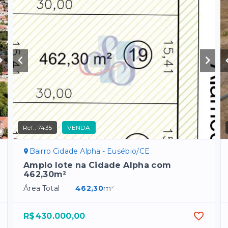
Ref.:
7435
VENDA
Bairro Cidade Alpha - Eusébio/CE
Amplo lote na Cidade Alpha com
462,30m²
Área Total
462,30
m²
R$430.000,00