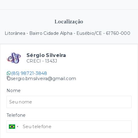
Localização
Litorânea - Bairro Cidade Alpha - Eusébio/CE
- 61760-000
Sérgio Silveira
CRECI -
1343J
(85) 98721-3848
sergio.bmsilveira@gmail.com
Nome
Telefone