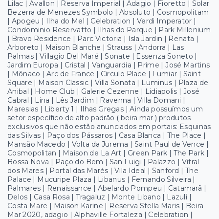
Lilac | Avallon | Reserva Imperial | Adagio | Fioretto | Solar
Bezerra de Menezes Symbolo | Absoluto | Cosmopolitam
| Apogeu | Ilha do Mel | Celebration | Verdi Imperator |
Condominio Reservatto | Ilhas do Parque | Park Millenium
| Bravo Residence | Parc Victoria | Isla Jardin | Renata |
Arboreto | Maison Blanche | Strauss | Andorra | Las
Palmas | Villagio Del Maré | Sonate | Essenza Soneto |
Jardim Europa | Cristal | Vanguardia | Prime | José Martins
| Mônaco | Arc de France | Circulo Place | Lumiar | Saint
Square | Maison Classic | Villa Sonata | Luminus | Plaza de
Anibal | Home Club | Galerie Cezenne | Lidiapolis | José
Cabral | Lina | Lês Jardim | Ravenna | Villa Domani |
Maresias | Liberty 1 | Ilhas Gregas | Ainda possuímos um
setor específico de alto padrão ( beira mar ) produtos
exclusivos que não estão anunciados em portais: Esquinas
das Silvas | Paço dos Pássaros | Casa Blanca | The Place |
Mansão Macedo | Volta da Jurema | Saint Paul de Vence |
Cosmopolitan | Maison de La Art | Green Park | The Park |
Bossa Nova | Paço do Bem | San Luigi | Palazzo | Vitral
dos Mares | Portal das Marés | Vila Ideal | Sanford | The
Palace | Mucuripe Plaza | Libanus | Fernando Silveira |
Palmares | Renaissance | Abelardo Pompeu | Catamarã |
Delos | Casa Rosa | Tragaluz | Monte Libano | Lazuli |
Costa Mare | Maison Karine | Reserva Stella Maris | Beira
Mar 2020, adagio | Alphaville Fortaleza | Celebration |