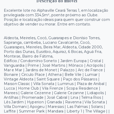
Descrição do imóvel
Excelente lote no Alphaville Ceará Terras 1, em localização
privilegiada com 334,5m², poente próximo ao Clube.
Posição e localização ideais para quem quer construir com
objetivo de vender ou morar. Entre em contato.
Aldeota, Meireles, Cocó, Guararapes e Dionísio Torres,
Sapiranga, cambeba, Luciano Cavalcante, Cocó,
Guararapes, Meireles, Beira Mar, Aldeota, Cidade 2000,
Porto das Dunas, Eusébio, Aquiraz, 6 Bocas, Aguá Fria,
Montese, Bairro de Fátima,
Edifício / Condomínio Soneto | Jardim Europa | Cristal |
Vanguardia | Prime | José Martins | Mônaco | Acrópolis |
Mar e Mar | Jardins de Monet | Palazzo | Arc de France |
Bonaire | Circulo Place | Athena | Belle Vile | Lumiar |
Vintage Aldeota | Saint Square | Paço dos Pássaros |
Maison Classic | Villa Sonata | Luminus | Plaza de Anibal |
Lucca | Home Club | Vila Firenze | Scopa Residence |
Marees | Galerie Cezenne | Galerie Cezanne | Lidiapolis |
Antilhas | Promenade | José Cabral | Lina | Telma Rios |
Lês Jardim | Hyperion | Granada | Ravenna | Vila Sonata |
Villa Domani | Apogeu | Maresias | Las Palmas | Solaris |
Laffite | Summer Park | Mandara | Liberty 1 | The Village | |