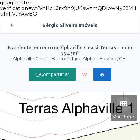
google-site-
verification=wYVnHdLJrx9h9jU4swzmQDlowNy68YH
uhi1lVJYAwBQ
Sérgio Silveira Imóveis
Excelente terreno no Alphaville Ceará Terras 1, com
334,5m²
Alphaville Ceará -
Bairro Cidade Alpha - Eusébio/CE
Compartilhar
Mais fotos