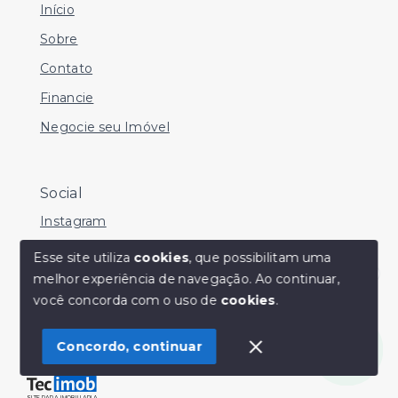
Início
Sobre
Contato
Financie
Negocie seu Imóvel
Social
Instagram
Facebook
Esse site utiliza
cookies
, que possibilitam uma
melhor experiência de navegação.
Ao continuar,
Youtube
Olá! Estamos disponíveis para te ajudar.
você concorda com o uso de
cookies
.
Concordo, continuar
© Copyright 2026 - Sérgio Silveira Imóveis - Todos os
direitos reservados