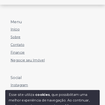
Menu
Início
Sobre
Contato
Financie
Negocie seu Imóvel
Social
Instagram
Facebook
Esse site utiliza
cookies
, que possibilitam uma
melhor experiência de navegação.
Ao continuar,
Youtube
Olá! Estamos disponíveis para te ajudar.