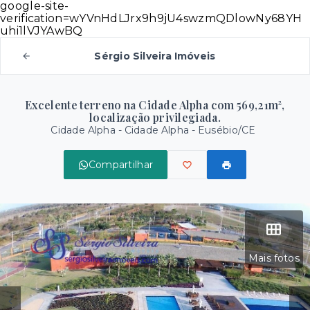
google-site-
verification=wYVnHdLJrx9h9jU4swzmQDlowNy68YH
uhi1lVJYAwBQ
Sérgio Silveira Imóveis
Excelente terreno na Cidade Alpha com 569,21m²,
localização privilegiada.
Cidade Alpha -
Cidade Alpha - Eusébio/CE
Compartilhar
Mais fotos