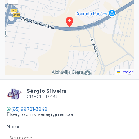
Leaflet
Sérgio Silveira
CRECI -
1343J
(85) 98721-3848
sergio.bmsilveira@gmail.com
Nome