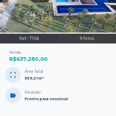
Ref.:
7106
9
fotos
Venda
R$637.280,00
Área Total
569,21 m²
Situação
Pronto para construir