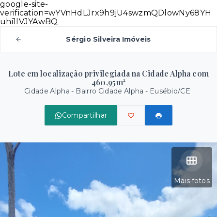
google-site-
verification=wYVnHdLJrx9h9jU4swzmQDlowNy68YH
uhi1lVJYAwBQ
Sérgio Silveira Imóveis
Lote em localização privilegiada na Cidade Alpha com
460,95m²
Cidade Alpha -
Bairro Cidade Alpha - Eusébio/CE
Compartilhar
Mais fotos