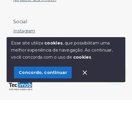
Social
Instagram
Facebook
Esse site utiliza
cookies
, que possibilitam uma
melhor experiência de navegação.
Ao continuar,
Youtube
Olá! Estamos disponíveis para te ajudar.
você concorda com o uso de
cookies
.
Concordo, continuar
© Copyright 2026 - Sérgio Silveira Imóveis - Todos os
direitos reservados
SITE PARA IMOBILIARIA
Início
Histórico
Favoritos