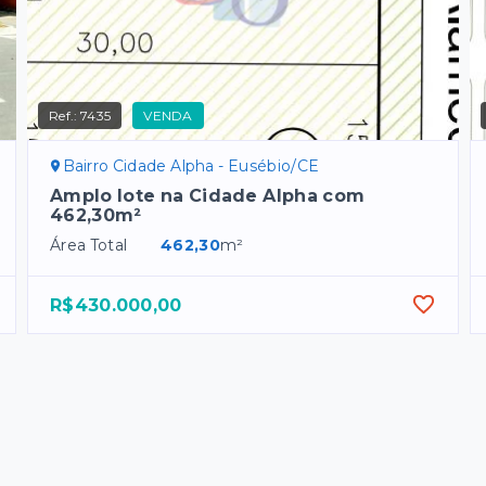
Ref.:
7435
VENDA
Bairro Cidade Alpha - Eusébio/CE
Amplo lote na Cidade Alpha com
462,30m²
Área Total
462,30
m²
R$430.000,00