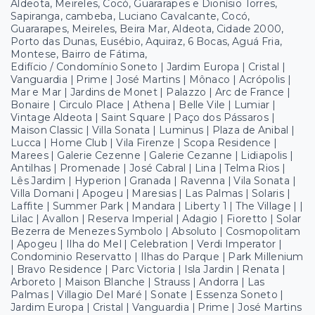
Aldeota, Meireles, Cocó, Guararapes e Dionísio Torres,
Sapiranga, cambeba, Luciano Cavalcante, Cocó,
Guararapes, Meireles, Beira Mar, Aldeota, Cidade 2000,
Porto das Dunas, Eusébio, Aquiraz, 6 Bocas, Aguá Fria,
Montese, Bairro de Fátima,
Edifício / Condomínio Soneto | Jardim Europa | Cristal |
Vanguardia | Prime | José Martins | Mônaco | Acrópolis |
Mar e Mar | Jardins de Monet | Palazzo | Arc de France |
Bonaire | Circulo Place | Athena | Belle Vile | Lumiar |
Vintage Aldeota | Saint Square | Paço dos Pássaros |
Maison Classic | Villa Sonata | Luminus | Plaza de Anibal |
Lucca | Home Club | Vila Firenze | Scopa Residence |
Marees | Galerie Cezenne | Galerie Cezanne | Lidiapolis |
Antilhas | Promenade | José Cabral | Lina | Telma Rios |
Lês Jardim | Hyperion | Granada | Ravenna | Vila Sonata |
Villa Domani | Apogeu | Maresias | Las Palmas | Solaris |
Laffite | Summer Park | Mandara | Liberty 1 | The Village | |
Lilac | Avallon | Reserva Imperial | Adagio | Fioretto | Solar
Bezerra de Menezes Symbolo | Absoluto | Cosmopolitam
| Apogeu | Ilha do Mel | Celebration | Verdi Imperator |
Condominio Reservatto | Ilhas do Parque | Park Millenium
| Bravo Residence | Parc Victoria | Isla Jardin | Renata |
Arboreto | Maison Blanche | Strauss | Andorra | Las
Palmas | Villagio Del Maré | Sonate | Essenza Soneto |
Jardim Europa | Cristal | Vanguardia | Prime | José Martins