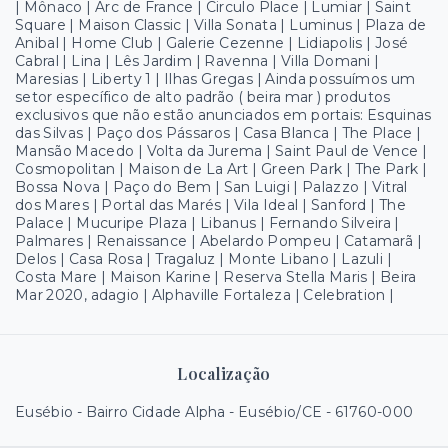
| Mônaco | Arc de France | Circulo Place | Lumiar | Saint
Square | Maison Classic | Villa Sonata | Luminus | Plaza de
Anibal | Home Club | Galerie Cezenne | Lidiapolis | José
Cabral | Lina | Lês Jardim | Ravenna | Villa Domani |
Maresias | Liberty 1 | Ilhas Gregas | Ainda possuímos um
setor específico de alto padrão ( beira mar ) produtos
exclusivos que não estão anunciados em portais: Esquinas
das Silvas | Paço dos Pássaros | Casa Blanca | The Place |
Mansão Macedo | Volta da Jurema | Saint Paul de Vence |
Cosmopolitan | Maison de La Art | Green Park | The Park |
Bossa Nova | Paço do Bem | San Luigi | Palazzo | Vitral
dos Mares | Portal das Marés | Vila Ideal | Sanford | The
Palace | Mucuripe Plaza | Libanus | Fernando Silveira |
Palmares | Renaissance | Abelardo Pompeu | Catamarã |
Delos | Casa Rosa | Tragaluz | Monte Libano | Lazuli |
Costa Mare | Maison Karine | Reserva Stella Maris | Beira
Mar 2020, adagio | Alphaville Fortaleza | Celebration |
Localização
Eusébio - Bairro Cidade Alpha - Eusébio/CE
- 61760-000