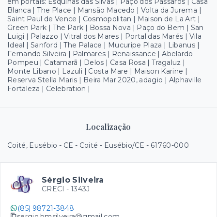
em portais: Esquinas das Silvas | Paço dos Pássaros | Casa
Blanca | The Place | Mansão Macedo | Volta da Jurema |
Saint Paul de Vence | Cosmopolitan | Maison de La Art |
Green Park | The Park | Bossa Nova | Paço do Bem | San
Luigi | Palazzo | Vitral dos Mares | Portal das Marés | Vila
Ideal | Sanford | The Palace | Mucuripe Plaza | Libanus |
Fernando Silveira | Palmares | Renaissance | Abelardo
Pompeu | Catamarã | Delos | Casa Rosa | Tragaluz |
Monte Libano | Lazuli | Costa Mare | Maison Karine |
Reserva Stella Maris | Beira Mar 2020, adagio | Alphaville
Fortaleza | Celebration |
Localização
Coité, Eusébio - CE - Coité - Eusébio/CE
- 61760-000
Sérgio Silveira
CRECI -
1343J
(85) 98721-3848
sergio.bmsilveira@gmail.com