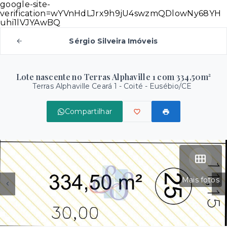
google-site-
verification=wYVnHdLJrx9h9jU4swzmQDlowNy68YH
uhi1lVJYAwBQ
Sérgio Silveira Imóveis
Lote nascente no Terras Alphaville 1 com 334,50m²
Terras Alphaville Ceará 1 -
Coité - Eusébio/CE
Compartilhar
Mais fotos