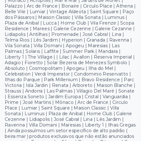
| Mônaco | Acrópolis | Mar e Mar | Jardins de Monet |
Palazzo | Arc de France | Bonaire | Circulo Place | Athena |
Belle Vile | Lumiar | Vintage Aldeota | Saint Square | Paço
dos Pássaros | Maison Classic | Villa Sonata | Luminus |
Plaza de Anibal | Lucca | Home Club | Vila Firenze | Scopa
Residence | Marees | Galerie Cezenne | Galerie Cezanne |
Lidiapolis | Antilhas | Promenade | José Cabral | Lina |
Telma Rios | Lês Jardim | Hyperion | Granada | Ravenna |
Vila Sonata | Villa Domani | Apogeu | Maresias | Las
Palmas | Solaris | Laffite | Summer Park | Mandara |
Liberty 1 | The Village | | Lilac | Avallon | Reserva Imperial |
Adagio | Fioretto | Solar Bezerra de Menezes Symbolo |
Absoluto | Cosmopolitam | Apogeu | Ilha do Mel |
Celebration | Verdi Imperator | Condominio Reservatto |
Ilhas do Parque | Park Millenium | Bravo Residence | Parc
Victoria | Isla Jardin | Renata | Arboreto | Maison Blanche |
Strauss | Andorra | Las Palmas | Villagio Del Maré | Sonate
| Essenza Soneto | Jardim Europa | Cristal | Vanguardia |
Prime | José Martins | Mônaco | Arc de France | Circulo
Place | Lumiar | Saint Square | Maison Classic | Villa
Sonata | Luminus | Plaza de Anibal | Home Club | Galerie
Cezenne | Lidiapolis | José Cabral | Lina | Lês Jardim |
Ravenna | Villa Domani | Maresias | Liberty 1 | Ilhas Gregas
| Ainda possuímos um setor específico de alto padrão (
beira mar ) produtos exclusivos que não estão anunciados