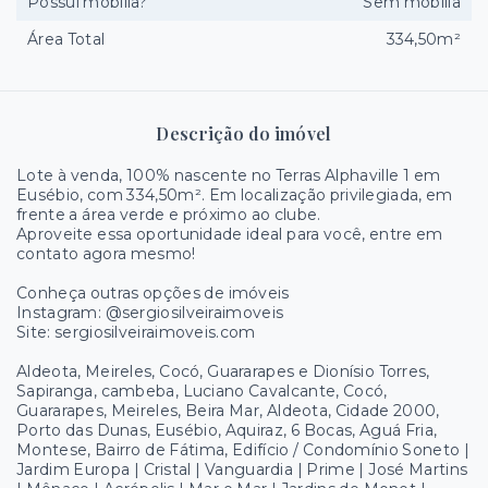
Possui mobília?
Sem mobília
Área Total
334,50m²
Descrição do imóvel
Lote à venda, 100% nascente no Terras Alphaville 1 em
Eusébio, com 334,50m². Em localização privilegiada, em
frente a área verde e próximo ao clube.
Aproveite essa oportunidade ideal para você, entre em
contato agora mesmo!
Conheça outras opções de imóveis
Instagram: @sergiosilveiraimoveis
Site: sergiosilveiraimoveis.com
Aldeota, Meireles, Cocó, Guararapes e Dionísio Torres,
Sapiranga, cambeba, Luciano Cavalcante, Cocó,
Guararapes, Meireles, Beira Mar, Aldeota, Cidade 2000,
Porto das Dunas, Eusébio, Aquiraz, 6 Bocas, Aguá Fria,
Montese, Bairro de Fátima, Edifício / Condomínio Soneto |
Jardim Europa | Cristal | Vanguardia | Prime | José Martins