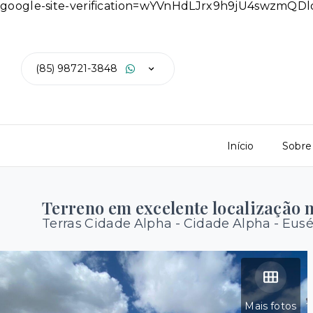
google-site-verification=wYVnHdLJrx9h9jU4swzmQ
(85) 98721-3848
Início
Sobre
Terreno em excelente localização 
Terras Cidade Alpha -
Cidade Alpha - Eus
Mais fotos