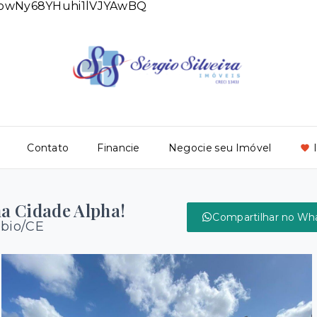
DlowNy68YHuhi1lVJYAwBQ
Contato
Financie
Negocie seu Imóvel
na Cidade Alpha!
Compartilhar no Wh
ébio/CE