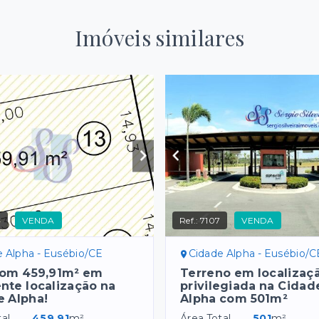
Imóveis similares
4
VENDA
Ref.:
7107
VENDA
e Alpha - Eusébio/CE
Cidade Alpha - Eusébio/C
com 459,91m² em
Terreno em localizaç
nte localização na
privilegiada na Cidad
e Alpha!
Alpha com 501m²
al
459,91
m²
Área Total
501
m²