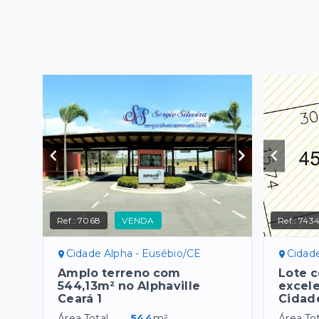
Ref.:
7068
VENDA
Ref.:
743
Cidade Alpha - Eusébio/CE
Cidad
Amplo terreno com
Lote 
544,13m² no Alphaville
excele
Ceará 1
Cidad
Área Total
544
m²
Área Tot