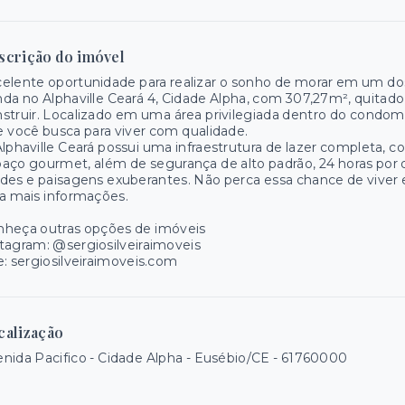
scrição do imóvel
elente oportunidade para realizar o sonho de morar em um dos
da no Alphaville Ceará 4, Cidade Alpha, com 307,27m², quita
struir. Localizado em uma área privilegiada dentro do condomín
 você busca para viver com qualidade.
lphaville Ceará possui uma infraestrutura de lazer completa, c
aço gourmet, além de segurança de alto padrão, 24 horas por
des e paisagens exuberantes. Não perca essa chance de viver
a mais informações.
nheça outras opções de imóveis
tagram: @sergiosilveiraimoveis
e: sergiosilveiraimoveis.com
calização
nida Pacifico - Cidade Alpha - Eusébio/CE
- 61760000