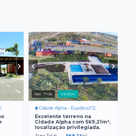
Ref.:
7106
VENDA
E
Cidade Alpha - Eusébio/CE
ão
Excelente terreno na
e
Cidade Alpha com 569,21m²,
localização privilegiada.
Área Total
569,21
m²