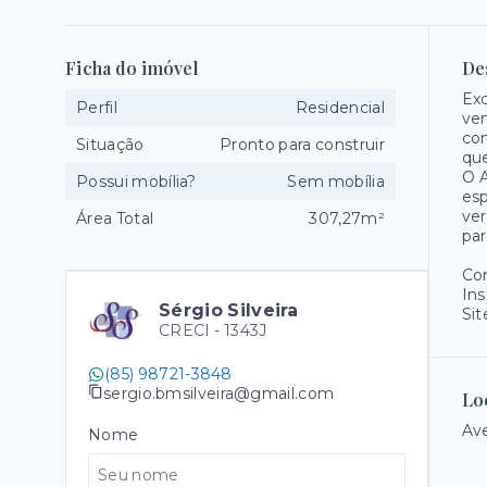
Ficha do imóvel
De
Exc
Perfil
Residencial
ven
con
Situação
Pronto para construir
que
O A
Possui mobília?
Sem mobília
esp
ver
Área Total
307,27m²
par
Co
Ins
Sérgio Silveira
Sit
CRECI -
1343J
(85) 98721-3848
sergio.bmsilveira@gmail.com
Lo
Ave
Nome