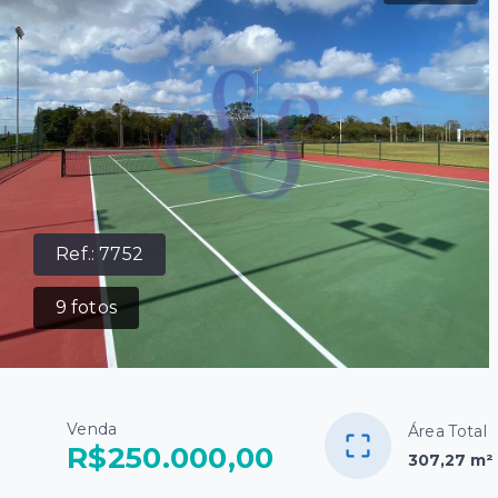
Ref.:
7752
9
fotos
Venda
Área Total
R$250.000,00
307,27 m²