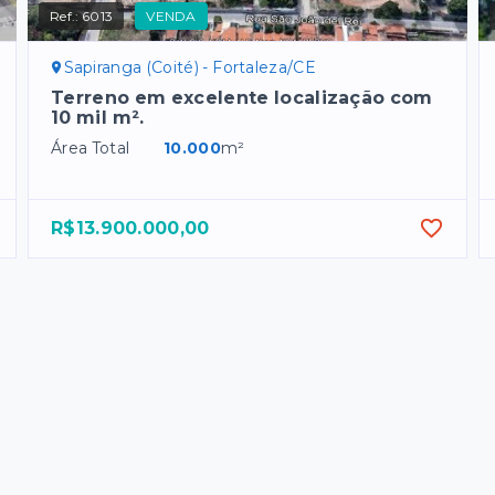
Ref.:
6013
VENDA
Sapiranga (Coité) - Fortaleza/CE
Terreno em excelente localização com
10 mil m².
Área Total
10.000
m²
R$13.900.000,00