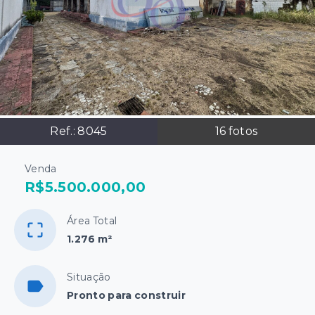
Ref.:
8045
16
fotos
Venda
R$5.500.000,00
Área Total
1.276 m²
Situação
Pronto para construir