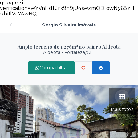
google-site-
verification=wYVnHdLJrx9h9jU4swzmQDlowNy68YH
uhi1lVJYAwBQ
Sérgio Silveira Imóveis
Amplo terreno de 1.276m² no bairro Aldeota
Aldeota - Fortaleza/CE
Compartilhar
Mais fotos